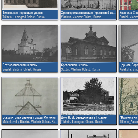
Тихвинская городская управа
Христорождественская (крестовая) церковь
Звонница Сп
Tikhvin
,
Leningrad Oblast
,
Russia
Vladimir
,
Vladimir Oblast
,
Russia
Suzdal
,
Vladim
Петропавловская церковь
Сретенская церковь
Церковь Бори
Suzdal
,
Vladimir Oblast
,
Russia
Suzdal
,
Vladimir Oblast
,
Russia
Kideksha
,
Vlad
Всехсвятская церковь города Меленки
Дом Я. И. Бередникова в Тихвине
Melenkovsky District
,
Vladimir Oblast
,
Russia
Tikhvin
,
Leningrad Oblast
,
Russia
Tikhvin_Assu