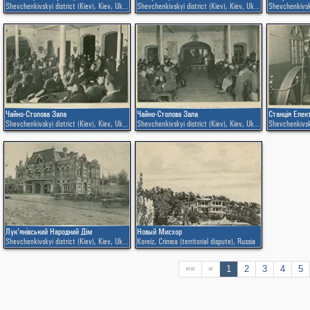
Shevchenkivskyi district (Kiev)
,
Kiev
,
Ukraine
Shevchenkivskyi district (Kiev)
,
Kiev
,
Ukraine
Shevchenkivsky
Чайно-Столова Зала
Чайно-Столова Зала
Станція Елек
Shevchenkivskyi district (Kiev)
,
Kiev
,
Ukraine
Shevchenkivskyi district (Kiev)
,
Kiev
,
Ukraine
Shevchenkivsky
Лук'янівський Народний Дім
Новый Мисхор
Shevchenkivskyi district (Kiev)
,
Kiev
,
Ukraine
Koreiz
,
Crimea (territorial dispute)
,
Russia
««
«
1
2
3
4
5