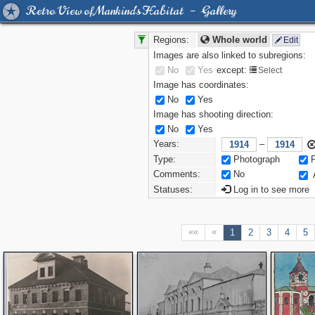
Retro View of Mankind's Habitat – Gallery
Regions:
Whole world
Edit
Images are also linked to subregions:
No
Yes
except:
Select
Image has coordinates:
No
Yes
Image has shooting direction:
No
Yes
Years:
–
Type:
Photograph
Comments:
No
Statuses:
Log in to see more
««
«
1
2
3
4
5