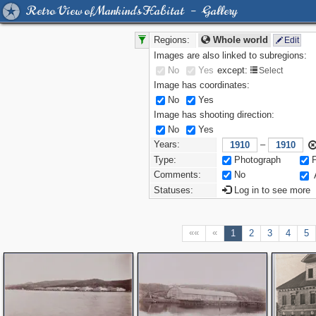
Retro View of Mankind's Habitat – Gallery
Regions:
Whole world
Edit
Images are also linked to subregions:
No
Yes
except:
Select
Image has coordinates:
No
Yes
Image has shooting direction:
No
Yes
Years:
–
Type:
Photograph
Comments:
No
Statuses:
Log in to see more
««
«
1
2
3
4
5