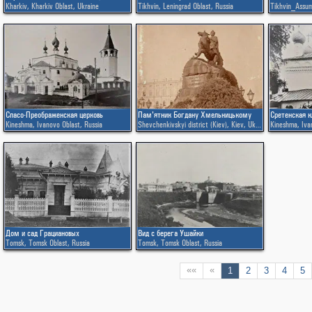
Kharkiv
,
Kharkiv Oblast
,
Ukraine
Tikhvin
,
Leningrad Oblast
,
Russia
Tikhvin_Assu
Спасо-Преображенская церковь
Пам'ятник Богдану Хмельницькому
Сретенская к
Kineshma
,
Ivanovo Oblast
,
Russia
Shevchenkivskyi district (Kiev)
,
Kiev
,
Ukraine
Kineshma
,
Iva
Дом и сад Грациановых
Вид с берега Ушайки
Tomsk
,
Tomsk Oblast
,
Russia
Tomsk
,
Tomsk Oblast
,
Russia
««
«
1
2
3
4
5