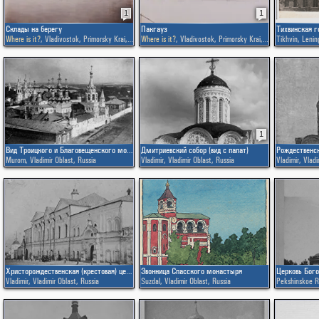
1
1
Склады на берегу
Пакгауз
Тихвинская г
Where is it?
,
Vladivostok
,
Primorsky Krai
,
Russia
Where is it?
,
Vladivostok
,
Primorsky Krai
,
Russia
Tikhvin
,
Lenin
1
Вид Троицкого и Благовещенского монастырей с колокольни Предтеченской церкви
Дмитриевский собор (вид с палат)
Рождественск
Murom
,
Vladimir Oblast
,
Russia
Vladimir
,
Vladimir Oblast
,
Russia
Vladimir
,
Vladi
Христорождественская (крестовая) церковь
Звонница Спасского монастыря
Vladimir
,
Vladimir Oblast
,
Russia
Suzdal
,
Vladimir Oblast
,
Russia
Pekshinskoe R