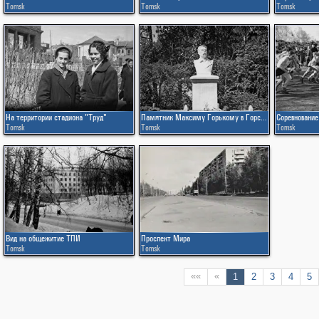
Tomsk
Tomsk
Tomsk
На территории стадиона "Труд"
Памятник Максиму Горькому в Горсаду
Соревнование
Tomsk
Tomsk
Tomsk
Вид на общежитие ТПИ
Проспект Мира
Tomsk
Tomsk
««
«
1
2
3
4
5