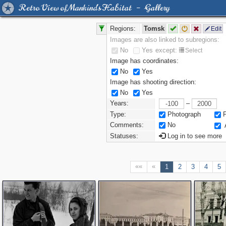
Retro View of Mankind's Habitat – Gallery
Regions:
Tomsk
Edit
Images are also linked to subregions:
No
Yes
except:
Select
Image has coordinates:
No
Yes
Image has shooting direction:
No
Yes
Years:
–
Type:
Photograph
Comments:
No
Statuses:
Log in to see more
««
«
1
2
3
4
5