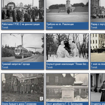
Работники ГРЭС-2 на демонстрации
Трибуна на пл. Революции
Парад с порт
Tomsk
Tomsk
Tomsk
Трамвай напротив Горсада
Скульптурная композиция "Ленин беседует со Сталиным"
1 мая на пл
Tomsk
Tomsk
Tomsk
1
Около бывшего дома Голованова
Бюст декабриста Г. С. Батенькова
Студенты ря