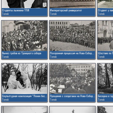
2
Студенты лыжники ТПИ
Императорский университет
Студент у па
Tomsk
Tomsk
Tomsk
Вынос гробов из Троицкого собора
Похоронная процессия на Ново-Соборной площади
Tomsk
Tomsk
Tomsk
Скульптурная композиция "Ленин беседует со Сталиным"
Прощание с солдатами на Ново-Соборной площади
Беседка в го
Tomsk
Tomsk
Tomsk