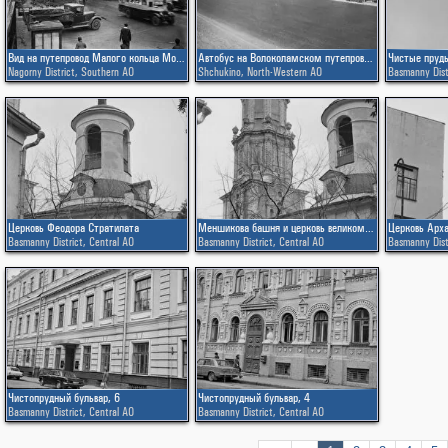
Вид на путепровод Малого кольца Московской железной дороги через Варшавское шоссе
Автобус на Волоколамском путепроводе
Nagorny District
,
Southern AO
Shchukino
,
North-Western AO
Basmanny Dist
Церковь Феодора Стратилата
Меншикова башня и церковь великомученика Феодора Стратилата
Basmanny District
,
Central AO
Basmanny District
,
Central AO
Basmanny Dist
Чистопрудный бульвар, 6
Чистопрудный бульвар, 4
Basmanny District
,
Central AO
Basmanny District
,
Central AO