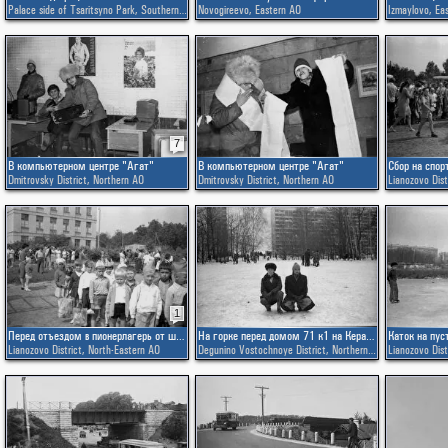
Palace side of Tsaritsyno Park
,
Southern AO
Novogireevo
,
Eastern AO
Izmaylovo
,
Ea
7
В компьютерном центре "Агат"
В компьютерном центре "Агат"
Dmitrovsky District
,
Northern AO
Dmitrovsky District
,
Northern AO
Lianozovo Dist
1
Перед отъездом в пионерлагерь от школы № 248
На горке перед домом 71 к1 на Керамическом проезде
Каток на пус
Lianozovo District
,
North-Eastern AO
Degunino Vostochnoye District
,
Northern AO
Lianozovo Dist