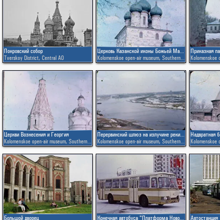
Покровский собор
Церковь Казанской иконы Божьей Матери
Приказная па
Tverskoy District
,
Central AO
Kolomenskoe open-air museum
,
Southern AO
Kolomenskoe 
Церкви Вознесения и Георгия
Перервинский шлюз на излучине реки Москвы
Kolomenskoe open-air museum
,
Southern AO
Kolomenskoe open-air museum
,
Southern AO
Kolomenskoe 
Большой дворец
Конечная автобуса "Платформа Новогиреево"
Автостанция