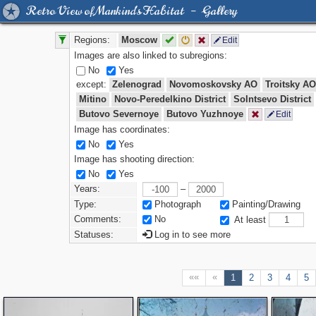
Retro View of Mankind's Habitat – Gallery
Regions:
Moscow
Edit
Images are also linked to subregions:
No
Yes
except:
Zelenograd
Novomoskovsky AO
Troitsky AO
Mitino
Novo-Peredelkino District
Solntsevo District
Butovo Severnoye
Butovo Yuzhnoye
Edit
Image has coordinates:
No
Yes
Image has shooting direction:
No
Yes
Years:
–
Type:
Photograph
Painting/Drawing
Comments:
No
At least
Statuses:
Log in to see more
««
«
1
2
3
4
5