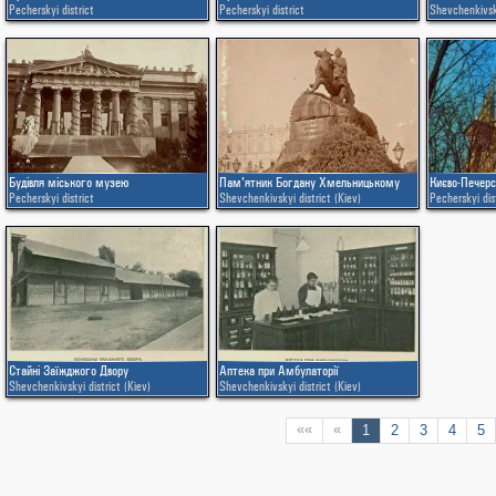
Pecherskyi district
Pecherskyi district
Shevchenkivsky
Будівля міського музею
Пам'ятник Богдану Хмельницькому
Pecherskyi district
Shevchenkivskyi district (Kiev)
Pecherskyi dis
Стайні Заїжджого Двору
Аптека при Амбулаторії
Shevchenkivskyi district (Kiev)
Shevchenkivskyi district (Kiev)
««
«
1
2
3
4
5