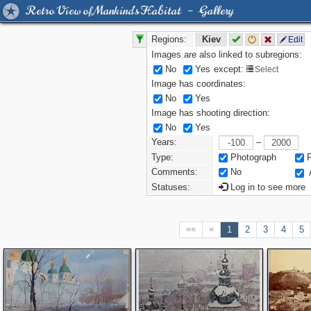
Retro View of Mankind's Habitat – Gallery
Regions:
Kiev
Edit
Images are also linked to subregions:
No
Yes
except:
Select
Image has coordinates:
No
Yes
Image has shooting direction:
No
Yes
Years:
–
Type:
Photograph
Comments:
No
Statuses:
Log in to see more
««
«
1
2
3
4
5