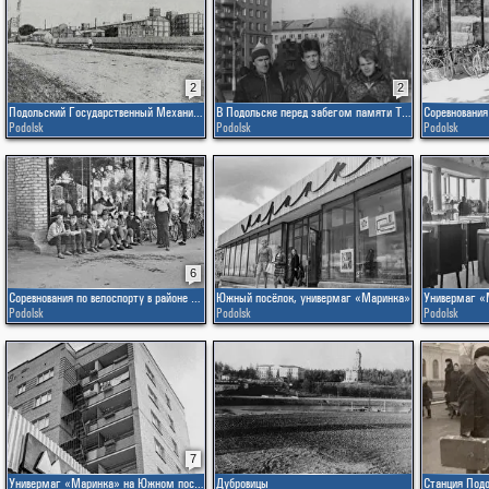
2
2
Подольский Государственный Механический завод треста "Госшвеймашина"
В Подольске перед забегом памяти Талалихина
Podolsk
Podolsk
Podolsk
6
Соревнования по велоспорту в районе Подольска. День первый
Южный посёлок, универмаг «Маринка»
Podolsk
Podolsk
Podolsk
7
Универмаг «Маринка» на Южном посёлке
Дубровицы
Станция Под