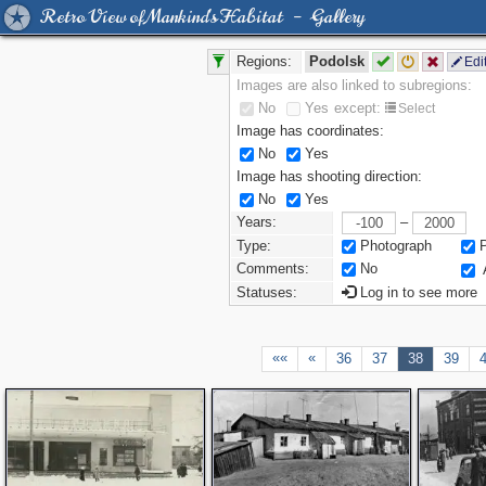
Retro View of Mankind's Habitat – Gallery
Regions:
Podolsk
Edi
Images are also linked to subregions:
No
Yes
except:
Select
Image has coordinates:
No
Yes
Image has shooting direction:
No
Yes
Years:
–
Type:
Photograph
Comments:
No
Statuses:
Log in to see more
««
«
36
37
38
39