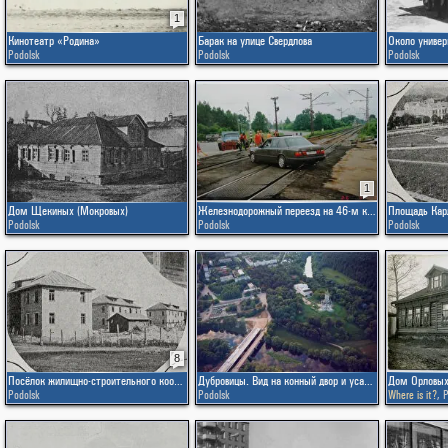
1
Кинотеатр «Родина»
Барак на улице Свердлова
Podolsk
Podolsk
Podolsk
1
Дом Щекиных (Мокровых)
Железнодорожный переезд на 46-м км.
Podolsk
Podolsk
Podolsk
8
Посёлок жилищно-строительного кооператива
Дубровицы. Вид на конный двор и усадьбу
Дом Орловых
Podolsk
Podolsk
Where is it?
,
P