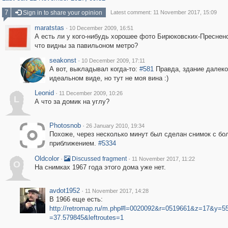
7
Sign in to share your opinion
Latest comment: 11 November 2017, 15:09
maratstas
·
10 December 2009, 16:51
А есть ли у кого-нибудь хорошее фото Бирюковских-Пресненс
что видны за павильоном метро?
seakonst
·
10 December 2009, 17:11
А вот, выкладывал когда-то:
#581
Правда, здание далеко
идеальном виде, но тут не моя вина :)
Leonid
·
11 December 2009, 10:26
L
А что за домик на углу?
Photosnob
·
26 January 2010, 19:34
Похоже, через несколько минут был сделан снимок с б
приближением.
#5334
Oldcolor
·
·
Discussed fragment
11 November 2017, 11:22
O
На снимках 1967 года этого дома уже нет.
avdot1952
·
11 November 2017, 14:28
В 1966 еще есть:
http://retromap.ru/m.php#l=0020092&r=0519661&z=17&y=5
=37.579845&leftroutes=1