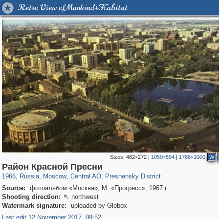
Retro View of Mankind's Habitat
Sizes:
482×272
|
1050×594
|
1768×1000
W
319,878
1,407,253
160,021
8,286
29,248
5,916
13,345
396
Район Красной Пресни
1966
,
Russia
,
Moscow
,
Central AO
,
Presnensky District
Source:
фотоальбом «Москва»; М: «Прогресс», 1967 г.
Shooting direction:
northwest

Watermark signature:
uploaded by Globox
Last edit 12 November 2017, 09:52