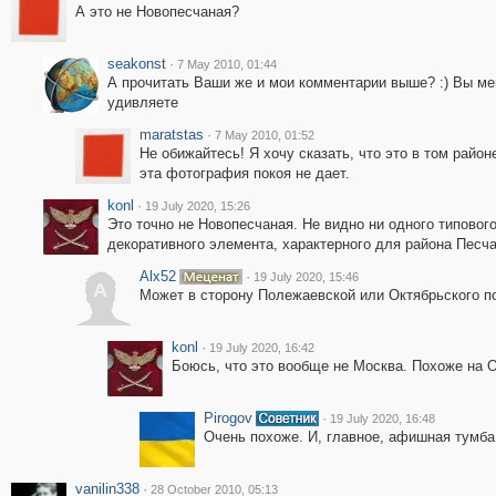
А это не Новопесчаная?
seakonst
·
7 May 2010, 01:44
А прочитать Ваши же и мои комментарии выше? :) Вы ме
удивляете
maratstas
·
7 May 2010, 01:52
Не обижайтесь! Я хочу сказать, что это в том райо
эта фотография покоя не дает.
konl
·
19 July 2020, 15:26
Это точно не Новопесчаная. Не видно ни одного типовог
декоративного элемента, характерного для района Песчан
Alx52
·
19 July 2020, 15:46
A
Может в сторону Полежаевской или Октябрьского п
konl
·
19 July 2020, 16:42
Боюсь, что это вообще не Москва. Похоже на
Pirogov
·
19 July 2020, 16:48
Очень похоже. И, главное, афишная тумба
vanilin338
·
28 October 2010, 05:13