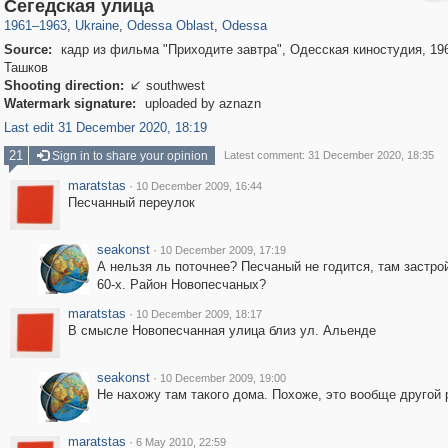
10,529
135,329
181
2,358
9,185
148
Сегедская улица
1961
–
1963
,
Ukraine
,
Odessa Oblast
,
Odessa
Source:
кадр из фильма "Приходите завтра", Одесская киностудия, 196
Ташков
Shooting direction:
southwest

Watermark signature:
uploaded by aznazn
Last edit 31 December 2020, 18:19
21
Sign in to share your opinion
Latest comment: 31 December 2020, 18:35
maratstas
·
10 December 2009, 16:44
Песчанный переулок
seakonst
·
10 December 2009, 17:19
А нельзя ль поточнее? Песчаный не годится, там застро
60-х. Район Новопесчаных?
maratstas
·
10 December 2009, 18:17
В смысле Новопесчанная улица близ ул. Альенде
seakonst
·
10 December 2009, 19:00
Не нахожу там такого дома. Похоже, это вообще другой 
maratstas
·
6 May 2010, 22:59