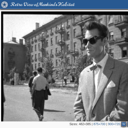
Retro View of Mankind's Habitat
Sizes:
482×385
|
875×700
|
900×720
W