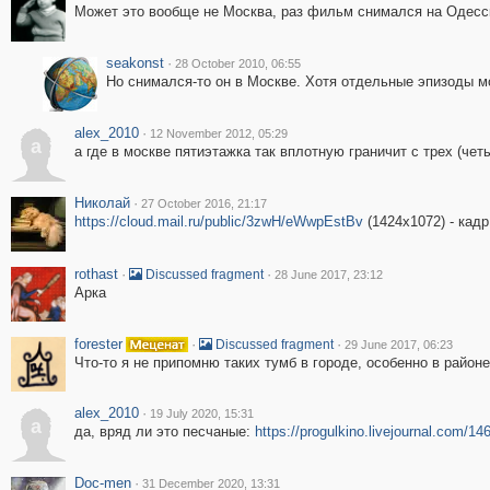
Может это вообще не Москва, раз фильм снимался на Одесск
seakonst
·
28 October 2010, 06:55
Но снимался-то он в Москве. Хотя отдельные эпизоды м
alex_2010
·
12 November 2012, 05:29
a
а где в москве пятиэтажка так вплотную граничит с трех (чет
Николай
·
27 October 2016, 21:17
https://cloud.mail.ru/public/3zwH/eWwpEstBv
(1424x1072) - кадр
rothast
·
·
Discussed fragment
28 June 2017, 23:12
Арка
forester
·
·
Discussed fragment
29 June 2017, 06:23
Что-то я не припомню таких тумб в городе, особенно в районе
alex_2010
·
19 July 2020, 15:31
a
да, вряд ли это песчаные:
https://progulkino.livejournal.com/14
Doc-men
·
31 December 2020, 13:31