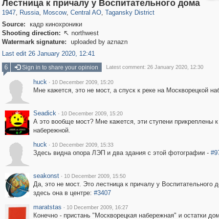
319,861
1,406,849
160,009
8,286
29,243
5,916
10,740
402
Лестница к причалу у Воспитательного дома
1947
,
Russia
,
Moscow
,
Central AO
,
Tagansky District
Source:
кадр кинохроники
Shooting direction:
northwest

Watermark signature:
uploaded by aznazn
Last edit 26 January 2020, 12:41
6
Sign in to share your opinion
Latest comment: 26 January 2020, 12:30
huck
·
10 December 2009, 15:20
Мне кажется, это не мост, а спуск к реке на Москворецкой на
Seadick
·
10 December 2009, 15:20
А это вообще мост? Мне кажется, эти ступени прикреплены к
набережной.
huck
·
10 December 2009, 15:33
Здесь видна опора ЛЭП и два здания с этой фотографии -
#9
seakonst
·
10 December 2009, 15:50
Да, это не мост. Это лестница к причалу у Воспитательного д
здесь она в центре:
#3407
maratstas
·
10 December 2009, 16:27
Конечно - пристань "Москворецкая набережная" и остатки до