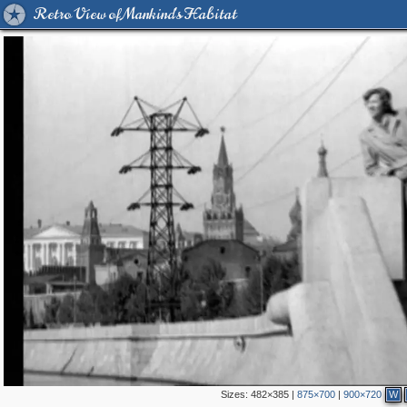
Retro View of Mankind's Habitat
Sizes:
482×385
|
875×700
|
900×720
W