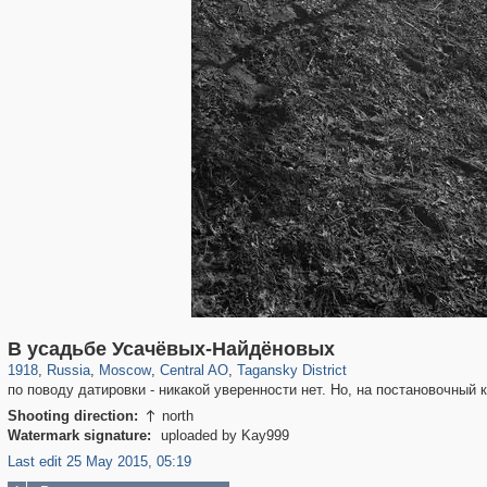
319,716
1,405,779
159,930
8,286
29,243
5,916
10,738
402
В усадьбе Усачёвых-Найдёновых
1918
,
Russia
,
Moscow
,
Central AO
,
Tagansky District
по поводу датировки - никакой уверенности нет. Но, на постановочный к
Shooting direction:
north

Watermark signature:
uploaded by Kay999
Last edit 25 May 2015, 05:19