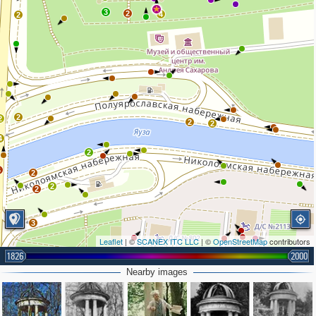
3
2
4
2
2
2
2
2
4
2
6
2
2
2
3
Leaflet
| ©
SCANEX ITC LLC
| ©
OpenStreetMap
contributors
1826
2000
Nearby images