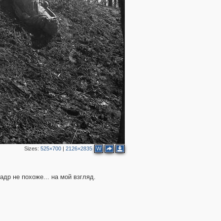
2
12
4
Sizes:
525×700
|
2126×2835
W
2
адр не похоже... на мой взгляд.