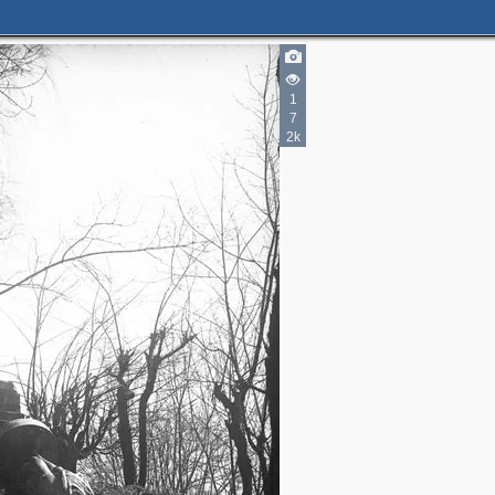
3
1
7
2k
2
6
2
2
2
5