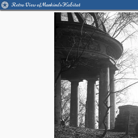
Retro View of Mankind's Habitat