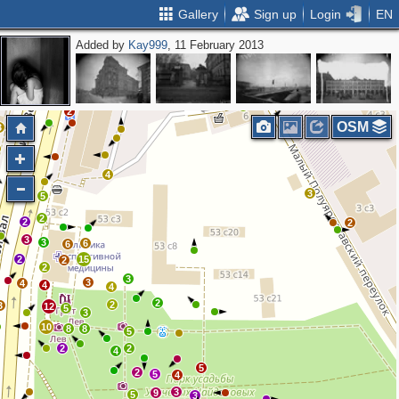
Gallery
Sign up
Login
EN
Added by
Kay999
, 11 February 2013
2
2
2
4
2
2
2
OSM
3
4
3
5
2
2
2
3
3
6
6
2
15
2
2
3
3
4
4
4
2
2
3
12
5
3
10
8
8
5
2
2
4
5
2
5
4
3
9
5
3