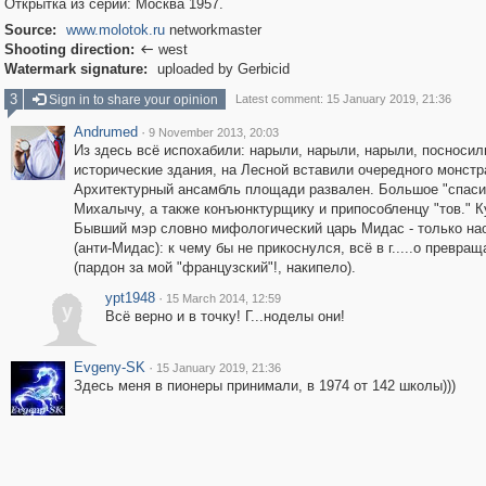
Открытка из серии: Москва 1957.
Source:
www.molotok.ru
networkmaster
Shooting direction:
west

Watermark signature:
uploaded by Gerbicid
3
Sign in to share your opinion
Latest comment: 15 January 2019, 21:36
Andrumed
·
9 November 2013, 20:03
Из здесь всё испохабили: нарыли, нарыли, нарыли, посносил
исторические здания, на Лесной вставили очередного монстр
Архитектурный ансамбль площади развален. Большое "спас
Михалычу, а также конъюнктурщику и припособленцу "тов." К
Бывший мэр словно мифологический царь Мидас - только на
(анти-Мидас): к чему бы не прикоснулся, всё в г.....о превра
(пардон за мой "французский"!, накипело).
ypt1948
·
15 March 2014, 12:59
y
Всё верно и в точку! Г...ноделы они!
Evgeny-SK
·
15 January 2019, 21:36
Здесь меня в пионеры принимали, в 1974 от 142 школы)))