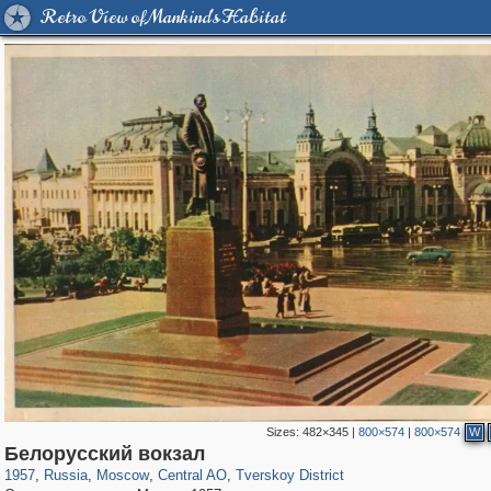
Retro View of Mankind's Habitat
Sizes:
482×345
|
800×574
|
800×574
W
319,878
1,407,206
160,021
8,286
29,248
5,916
53,055
2,283
Белорусский вокзал
1957
,
Russia
,
Moscow
,
Central AO
,
Tverskoy District