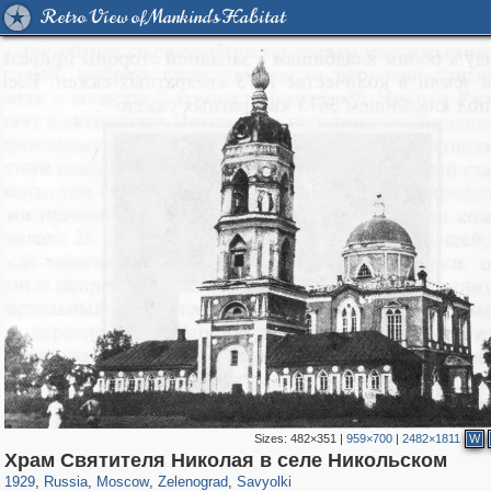
Retro View of Mankind's Habitat
Sizes:
482×351
|
959×700
|
2482×1811
W
319,878
1,407,206
8,286
4,222
29,248
17
1,321
4
Храм Святителя Николая в селе Никольском
1929
,
Russia
,
Moscow
,
Zelenograd
,
Savyolki