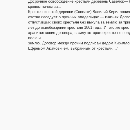
Досрочное освобождение крестьян деревень Савелок— 
крепостничества...
Крестьянин этой деревни (Савелки) Василий Кириллови
охотно беседует о прежних владельцах — князьях Долг
отпустивших своих крестьян без выкупа за землю за три
лет до освобождения крестьян 1861 года. У того же крес
хранится копия договора, в силу которого крестьяне пол
волю и
землю. Договор между прочим подписан дедом Кирилло
Ефремом Акимовичем, выбранным от крестьян...."