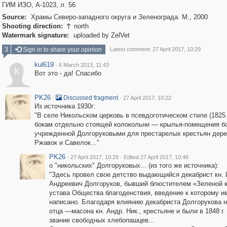
ГИМ ИЗО, А-1023, л. 56
Source:
Храмы Северо-западного округа и Зеленограда. М., 2000
Shooting direction:
north

Watermark signature:
uploaded by ZelVet
3
Sign in to share your opinion
Latest comment: 27 April 2017, 10:29
kul619
·
6 March 2013, 11:43
k
Вот это - да! Спасибо
PK26
·
·
Discussed fragment
27 April 2017, 10:22
Из источника 1930г:
"В селе Никольском церковь в псевдоготическом стиле (1825 г
бокам отдельно стоящей колокольни — крылья-помещения б
учрежденной Долгоруковыми для престарелых крестьян дер
Ржавок и Савелок..."
PK26
·
·
27 April 2017, 10:29
Edited 27 April 2017, 10:46
о "никольских" Долгоруковых... (из того же источника):
"Здесь провел свое детство выдающийся декабрист кн.
Андреевич Долгоруков, бывший блюстителем «Зеленой 
устава Общества благоденствия, введение к которому и
написано. Благодаря влиянию декабриста Долгорукова н
отца —масона кн. Андр. Ник., крестьяне и были в 1848 г.
звание свободных хлебопашцев...