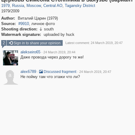
1979
,
Russia
,
Moscow
,
Central AO
,
Tagansky District
1979/2009
Author:
Виталий Царин (1979)
Source:
#9910
, личное фото
Shooting direction:
south

Watermark signature:
uploaded by huck
2
Sign in to share your opinion
Latest comment: 24 March 2019, 20:47
alekseiro65
·
24 March 2019, 20:44
Даже провода через дорогу те же!
alex6789
·
·
Discussed fragment
24 March 2019, 20:47
a
Не пойму там что этажи что ли?