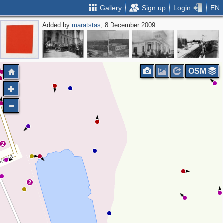
Gallery
Sign up
Login
EN
Added by
maratstas
, 8 December 2009
OSM
2
2