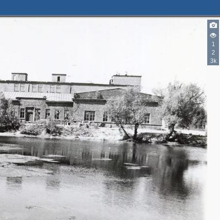
1
2
3k
3