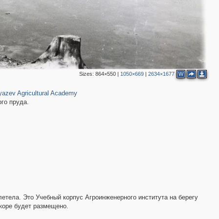
Sizes:
864×550
|
1050×669
|
2634×1677
W
66
90
azev Agricultural Academy
го пруда.
3
2
летела. Это Учебный корпус Агроинженерного института на берегу
коре будет размещено.