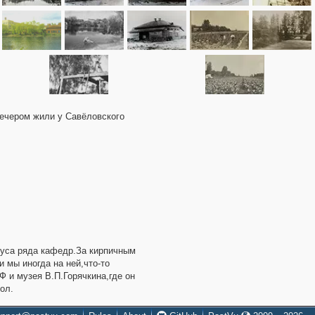
вечером жили у Савёловского
пуса ряда кафедр.За кирпичным
 мы иногда на ней,что-то
 и музея В.П.Горячкина,где он
ол.