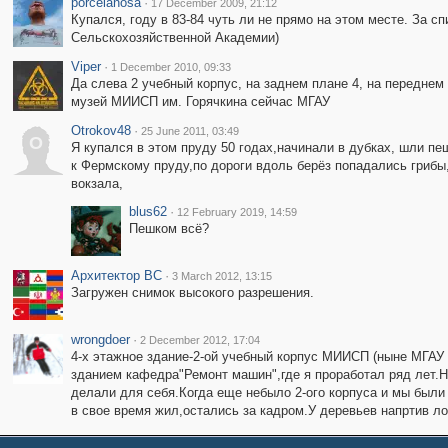
porcelanosa
·
17 December 2009, 21:12
Купался, году в 83-84 чуть ли не прямо на этом месте. За 
Сельскохозяйственной Академии)
Viper
·
1 December 2010, 09:33
Да слева 2 учебный корпус, на заднем плане 4, на переднем
музей МИИСП им. Горячкина сейчас МГАУ
Otrokov48
·
25 June 2011, 03:49
O
Я купался в этом пруду 50 годах,начинали в дубках, шли пе
к Фермскому пруду,по дороги вдоль берёз попадались грибы
вокзала,
blus62
·
12 February 2019, 14:59
Пешком всё?
Архитектор ВС
·
3 March 2012, 13:15
Загружен снимок высокого разрешения.
wrongdoer
·
2 December 2012, 17:04
4-х этажное здание-2-ой учебный корпус МИИСП (ныне МГАУ
зданием кафедра"Ремонт машин",где я проработал ряд лет.На
делали для себя.Когда еще небыло 2-ого корпуса и мы были
в свое время жил,остались за кадром.У деревьев напртив л