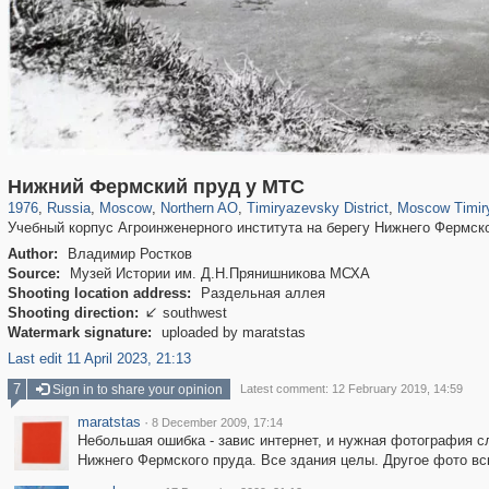
319,780
1,406,255
8,286
22,533
29,243
598
2,961
136
1,4
Нижний Фермский пруд у МТС
1976
,
Russia
,
Moscow
,
Northern AO
,
Timiryazevsky District
,
Moscow Timiry
Учебный корпус Агроинженерного института на берегу Нижнего Фермско
Author:
Владимир Ростков
Source:
Музей Истории им. Д.Н.Прянишникова МСХА
Shooting location address:
Раздельная аллея
Shooting direction:
southwest

Watermark signature:
uploaded by maratstas
Last edit 11 April 2023, 21:13
7
Sign in to share your opinion
Latest comment: 12 February 2019, 14:59
maratstas
·
8 December 2009, 17:14
Небольшая ошибка - завис интернет, и нужная фотография с
Нижнего Фермского пруда. Все здания целы. Другое фото вс