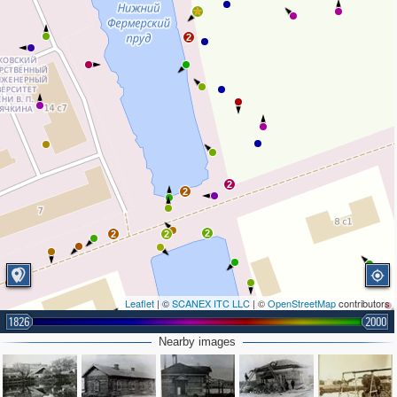
2
2
2
2
2
2
Leaflet
| ©
SCANEX ITC LLC
| ©
OpenStreetMap
contributors
1826
2000
Nearby images