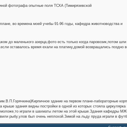
спиной фотографа опытные поля ТСХА (Тимирязевской
 плане, во времена моей учебы 91-96 годы, кафедра животноводства и
шком до маленького азерца,фото есть только когда паровозик,потом шли
,если оставалось время ехали на платину,домой возвращались поздно 
 им.В.П.Горячкина)Кирпичное здание на первом плане-лабораторные кор
 крыше здания видны постройки в одной из которых стояла циркулярка и
 моложе,то играли в шахматы летом на этой крыше.Здания кафедры МЖФ
овили рыбу,улов был очень неплохой.Зимой на льду пруда играли в футб