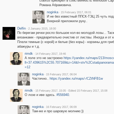
совхоз приобрел в собственность Millhouse Capi
Романа Абрамовича.
noginka
·
15 February 2017, 06:01
И не без известный ППСК-ТЭЦ 25 чуть под
Веерной приложили руку..
Delfin
·
2 January 2015, 18:00
По берегам речки росло большое кол-во молодой лозы... Тас
вязанками - предварительно очистив от листвы. Иногда и от 
Плели темные (с корой) и белые (без коры) - корзины для гри
абажуры и т.д.
rimdk
·
14 February 2017, 19:46
А поле это не застроено
https://yandex.ru/maps/213/mosc
ll=37.439615%2C55.707169&z=14&l=stv%2Csta&panorama[p
=12
noginka
·
15 February 2017, 06:04
Частично..
https://yandex.ru/maps/-/CZtNFB1w
rimdk
·
·
15 February 2017, 15:05
Edited 15 February 2017, 15:08
О лозе и иве здесь.
#556940
.
noginka
·
16 February 2017, 06:09
Там-же и про шаровую молнию:))