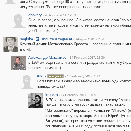
реки Сетунь уже в конце 80-х. Получается, деревья высажен
искусственно. Тут же совершенно голое поле.
abovery
·
28 August 2011, 12:03
a
Оно не голое, а убранное. Любимое место набегов "по мо
моём детстве и адовы муки по её принудительной уборк
учёбы в школе.;)
noginka
·
·
Discussed fragment
8 August 2011, 02:51
Круглый домик Матвеевского.Красота... засеянные поля и ми
дали!.
Александр Максимов
·
14 February 2017, 18:30
в 1984ом еще пахали и сеяли , правда кто там что убира
понятия не имею )
Alx52
·
14 February 2017, 18:41
A
Если пахали и сеяли то земли какому-нибудь колхо
принадлежали?
krgorka
·
14 February 2017, 19:05
В 70-х эти земли принадлежали совхозу "Матве
Позже ( в 90-х - 2000-х) сначала часть земли
"Матвеевского" перешла к компании "Интеко" (
возглавляет супруга мэра Москвы Юрий Лужко
Батурина), которая там уже построила несколь
комплексов. А в 2004 году оставшиеся земли и