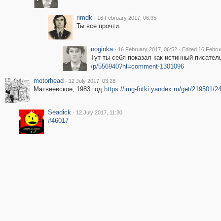
rimdk
·
16 February 2017, 06:35
Ты все прочти.
noginka
·
·
16 February 2017, 06:52
Edited 16 Febru
Тут ты себя показал как истинный писатель
/p/556940?hl=comment-1301096
motorhead
·
12 July 2017, 03:28
Матвеевское, 1983 год
https://img-fotki.yandex.ru/get/219501
Seadick
·
12 July 2017, 11:30
#46017