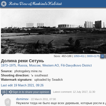
Retro View of Mankind's Habitat
Sizes:
482×188
|
1050×411
|
3000×1175
W
319,882
1,407,375
8,286
27,131
29,248
310
1,117
29
Долина реки Сетунь
1973
–
1975
,
Russia
,
Moscow
,
Western AO
,
Fili-Davydkovo District
Source:
photogalery.mine.nu
Shooting direction:
southeast

Watermark signature:
uploaded by Seadick
Last edit 19 March 2021, 09:26
16
Sign in to share your opinion
Latest comment: 12 July 2017, 11:30
dsmirnov
·
22 March 2011, 07:00
d
Неужели тогда не было еще всех деревьев, которые росли в