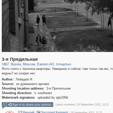
319,882
1,407,373
8,286
20,942
29,248
306
3,432
65
3-я Прядильная
1967
,
Russia
,
Moscow
,
Eastern AO
,
Izmaylovo
Фото снято с балкона квартиры. Наверное и сейчас там точно так-же,
видны? но скорее нет.
Author:
Лебедев И.
Source:
из домашнего архива
Shooting location address:
3-я Прялильная
Shooting direction:
southeast

Watermark signature:
uploaded by igla1956
1
Sign in to share your opinion
Latest comment: 19 September 2022, 11:21
!ГЕНнадий
·
·
Discussed fragment
19 September 2022, 11:21