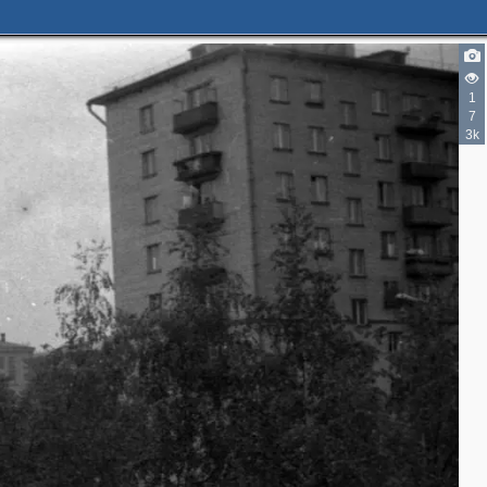
1
7
3k