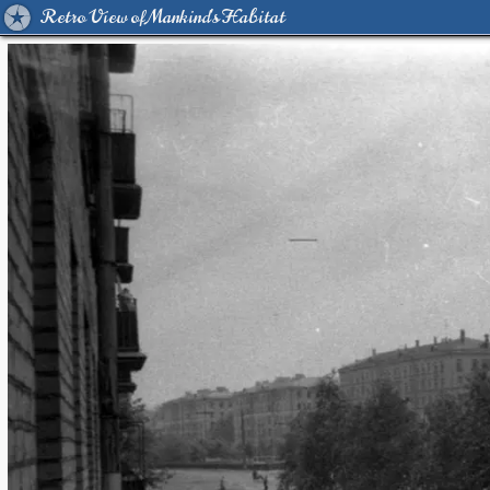
Retro View of Mankind's Habitat