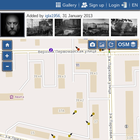
Gallery
Sign up
Login
EN
Added by
igla1956
, 31 January 2013
3
OSM
2