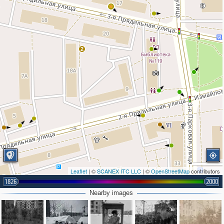
2
Leaflet
| ©
SCANEX ITC LLC
| ©
OpenStreetMap
contributors
1826
2000
Nearby images