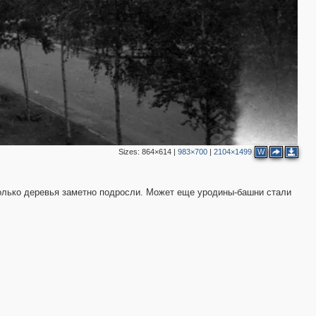
Sizes:
864×614
|
983×700
|
2104×1499
W
 только деревья заметно подросли. Может еще уродины-башни стали