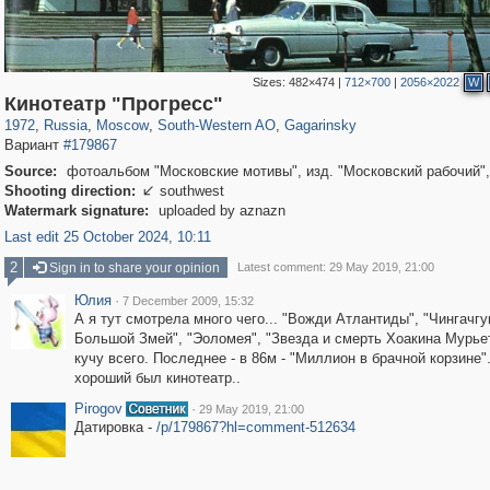
Sizes:
482×474
|
712×700
|
2056×2022
W
319,864
1,406,840
8,286
12,415
29,243
76
3,869
20
Кинотеатр "Прогресс"
1972
,
Russia
,
Moscow
,
South-Western AO
,
Gagarinsky
Вариант
#179867
Source:
фотоальбом "Московские мотивы", изд. "Московский рабочий",
Shooting direction:
southwest

Watermark signature:
uploaded by aznazn
Last edit 25 October 2024, 10:11
2
Sign in to share your opinion
Latest comment: 29 May 2019, 21:00
Юлия
·
7 December 2009, 15:32
А я тут смотрела много чего... "Вожди Атлантиды", "Чингачгук
Большой Змей", "Эоломея", "Звезда и смерть Хоакина Мурье
кучу всего. Последнее - в 86м - "Миллион в брачной корзине"
хороший был кинотеатр..
Pirogov
·
29 May 2019, 21:00
Датировка -
/p/179867?hl=comment-512634