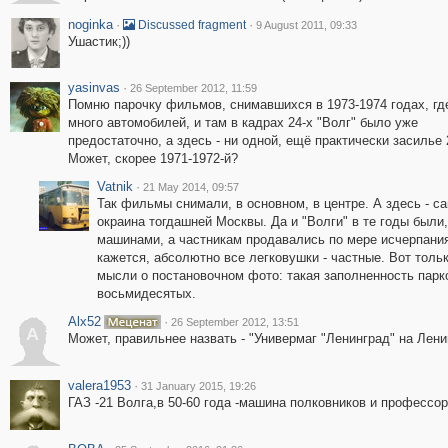
noginka
·
·
Discussed fragment
9 August 2011, 09:33
Ушастик;))
yasinvas
·
26 September 2012, 11:59
Помню парочку фильмов, снимавшихся в 1973-1974 годах, гд
много автомобилей, и там в кадрах 24-х "Волг" было уже
предостаточно, а здесь - ни одной, ещё практически засилье 
Может, скорее 1971-1972-й?
Vatnik
·
21 May 2014, 09:57
Так фильмы снимали, в основном, в центре. А здесь - с
окраина тогдашней Москвы. Да и "Волги" в те годы был
машинами, а частникам продавались по мере исчерпания
кажется, абсолютно все легковушки - частные. Вот толь
мысли о постановочном фото: такая заполненность парк
восьмидесятых.
Alx52
·
26 September 2012, 13:51
A
Может, правильнее назвать - "Универмаг "Ленинград" на Лен
valera1953
·
31 January 2015, 19:26
ГАЗ -21 Волга,в 50-60 года -машина полковников и профессор