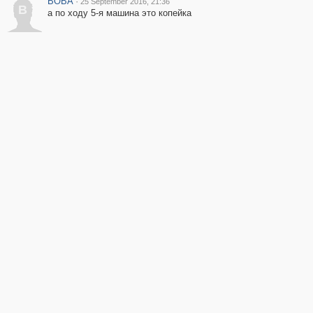
BOBA
·
25 September 2016, 21:36
B
а по ходу 5-я машина это копейка