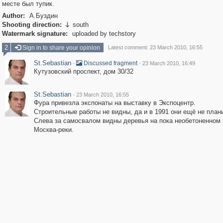
месте был тупик.
Author:
А.Буздин
Shooting direction:
south

Watermark signature:
uploaded by techstory
2
Sign in to share your opinion
Latest comment: 23 March 2010, 16:55
St.Sebastian
·
·
Discussed fragment
23 March 2010, 16:49
Кутузовский проспект, дом 30/32
St.Sebastian
·
23 March 2010, 16:55
Фура привезла экспонаты на выставку в Экспоцентр.
Строительные работы не видны, да и в 1991 они ещё не план
Слева за самосвалом видны деревья на пока необетоненном 
Москва-реки.