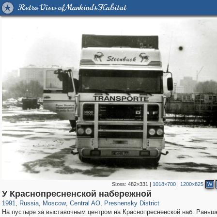
Retro View of Mankind's Habitat
Sizes:
482×331
|
1018×700
|
1200×825
W
319,864
1,406,741
160,011
8,286
29,243
5,916
13,348
396
У Краснопресненской набережной
1991
,
Russia
,
Moscow
,
Central AO
,
Presnensky District
На пустыре за выставочным центром на Краснопресненской наб. Раньш