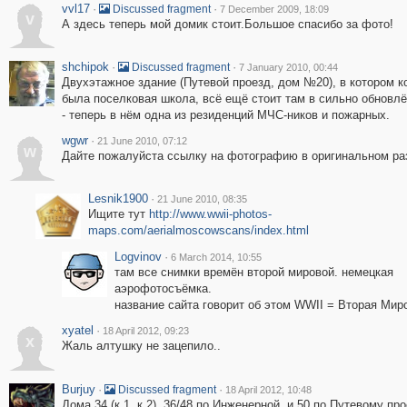
vvl17
·
·
Discussed fragment
7 December 2009, 18:09
v
А здесь теперь мой домик стоит.Большое спасибо за фото!
shchipok
·
·
Discussed fragment
7 January 2010, 00:44
Двухэтажное здание (Путевой проезд, дом №20), в котором ко
была поселковая школа, всё ещё стоит там в сильно обновл
- теперь в нём одна из резиденций МЧС-ников и пожарных.
wgwr
·
21 June 2010, 07:12
w
Дайте пожалуйста ссылку на фотографию в оригинальном ра
Lesnik1900
·
21 June 2010, 08:35
Ищите тут
http://www.wwii-photos-
maps.com/aerialmoscowscans/index.html
Logvinov
·
6 March 2014, 10:55
там все снимки времён второй мировой. немецкая
аэрофотосъёмка.
название сайта говорит об этом WWII = Вторая Мир
xyatel
·
18 April 2012, 09:23
x
Жаль алтушку не зацепило..
Burjuy
·
·
Discussed fragment
18 April 2012, 10:48
Дома 34 (к.1, к.2), 36/48 по Инженерной, и 50 по Путевому про