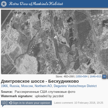
Retro View of Mankind's Habitat
Sizes:
482×268
|
1050×584
|
1646×915
W
319,780
1,406,473
8,286
22,533
29,243
598
310
Дмитровское шоссе - Бескудниково
1966
,
Russia
,
Moscow
,
Northern AO
,
Degunino Vostochnoye District
Source:
Рассекреченные США спутниковые фото
Watermark signature:
uploaded by jazzdoit
13
Sign in to share your opinion
Latest comment: 10 February 2018, 19:25