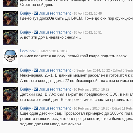
Стоят по сей день.
Burjuy
·
·
Discussed fragment
18 April 2012, 10:49
Где-то тут должОн быть ДК БКСМ. Тоже до сих пор функцион
Burjuy
·
·
Discussed fragment
18 April 2012, 10:51
А вот эти дома недавно снесли...
Logvinov
·
6 March 2014, 10:30
снимок валяется на боку. левый край кадра поднять вверх.
Burjuy
·
·
·
Discussed fragment
5 September 2014, 13:22
Edited 5 Sept
Инженерная, 26к1. В данный момент расселен и готовится к с
А вот его соседа - дома 22 по Инженерной - на этом снимке е
Burjuy
·
·
Discussed fragment
10 February 2018, 19:22
Детский сад. В 70-х был закрыт по предписанию СЭС, в нача
его месте жилой дом. В котором я имею счастье проживать в
Burjuy
·
·
·
Discussed fragment
10 February 2018, 19:25
Edited 11 Feb
Еще один детский сад. Проработал примерно до 2005-го года,
ремонта выяснилось, что его проще снести, что и было сдела
ходили две мои младшие дочери..