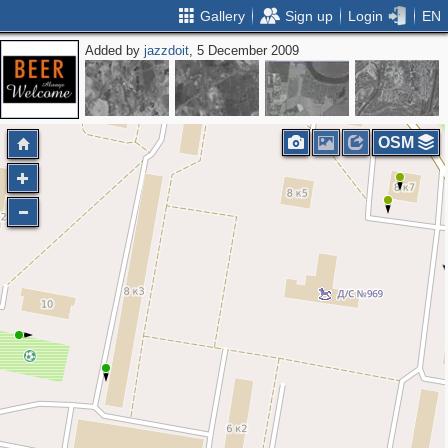
Gallery
Sign up
Login
EN
Added by
jazzdoit
, 5 December 2009
2
OSM