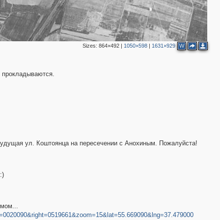
Sizes:
864×492
|
1050×598
|
1631×929
W
о прокладываются.
будущая ул. Коштоянца на пересечении с Анохиным. Пожалуйста!
:)
мом...
eft=0020090&right=0519661&zoom=15&lat=55.669090&lng=37.479000