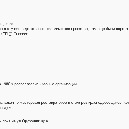
12, 03:20
ил я эту в/ч: в детство сто раз мимо нее проезжал, там еще были ворота
КПП ))) Спасибо.
 1980-х располагались разные организации
ла какая-то мастерская реставраторов и столяров-краснодеревщиков, кот
наглухо.
й пока на ул.Орджоникидзе