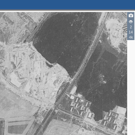
2
14
4k