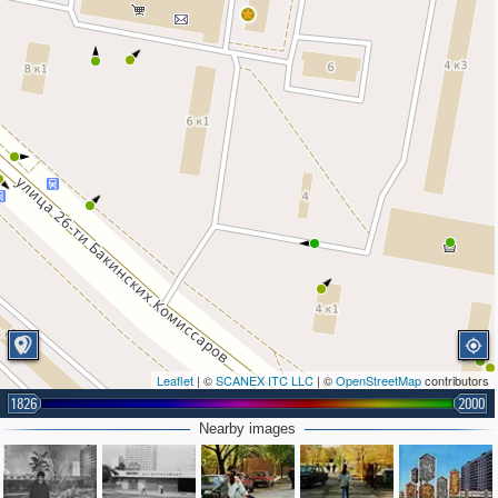
Leaflet
| ©
SCANEX ITC LLC
| ©
OpenStreetMap
contributors
1826
2000
4
Nearby images