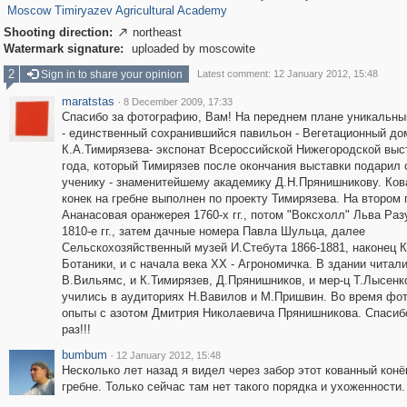
Moscow Timiryazev Agricultural Academy
Shooting direction:
northeast

Watermark signature:
uploaded by moscowite
2
Sign in to share your opinion
Latest comment: 12 January 2012, 15:48
maratstas
·
8 December 2009, 17:33
Спасибо за фотографию, Вам! На переднем плане уникальны
- единственный сохранившийся павильон - Вегетационный до
К.А.Тимирязева- экспонат Всероссийской Нижегородской выс
года, который Тимирязев после окончания выставки подарил
ученику - знаменитейшему академику Д.Н.Прянишникову. Ко
конек на гребне выполнен по проекту Тимирязева. На втором
Ананасовая оранжерея 1760-х гг., потом "Воксхолл" Льва Раз
1810-е гг., затем дачные номера Павла Шульца, далее
Сельскохозяйственный музей И.Стебута 1866-1881, наконец 
Ботаники, и с начала века XX - Агрономичка. В здании читали
В.Вильямс, и К.Тимирязев, Д.Прянишников, и мер-ц Т.Лысенк
учились в аудиториях Н.Вавилов и М.Пришвин. Во время фото
опыты с азотом Дмитрия Николаевича Прянишникова. Спасиб
раз!!!
bumbum
·
12 January 2012, 15:48
Несколько лет назад я видел через забор этот кованный конё
гребне. Только сейчас там нет такого порядка и ухоженности.