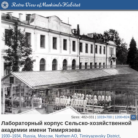
Retro View of Mankind's Habitat
Sizes:
482×331
|
1019×700
|
1200×824
W
Лабораторный корпус Сельско-хозяйственной
319,882
1,407,328
8,286
22,544
29,248
598
2,961
136
академии имени Тимирязева
1,466
90
1930
–
1934
,
Russia
,
Moscow
,
Northern AO
,
Timiryazevsky District
,