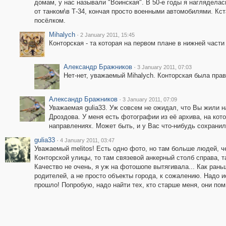
домам, у нас называли "Воинская". В 50-е годы я нагляделас
от танком\в Т-34, кончая просто военными автомобилями. Кс
посёлком.
Mihalych
·
2 January 2011, 15:45
Конторская - та которая на первом плане в нижней части
Александр Бражников
·
3 January 2011, 07:03
Нет-нет, уважаемый Mihalych. Конторская была пра
Александр Бражников
·
3 January 2011, 07:09
Уважаемая gulia33. Уж совсем не ожидал, что Вы жили н
Дроздова. У меня есть фотографии из её архива, на кот
направлениях. Может быть, и у Вас что-нибудь сохрани
gulia33
·
4 January 2011, 03:47
Уважаемый melitos! Есть одно фото, но там больше людей, ч
Конторской улицы, то там связевой анкерный столб справа, т
Качество не очень, я уж на фотошопе вытягивала... Как ран
родителей, а не просто объекты города, к сожалению. Надо 
прошло! Попробую, надо найти тех, кто старше меня, они по