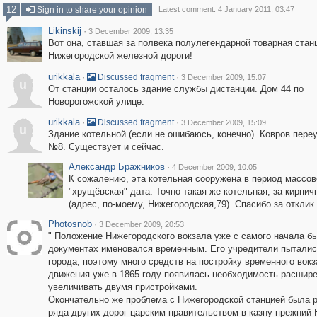
12
Sign in to share your opinion
Latest comment: 4 January 2011, 03:47
Likinskij
·
3 December 2009, 13:35
Вот она, ставшая за полвека полулегендарной товарная стан
Нижегородской железной дороги!
urikkala
·
·
Discussed fragment
3 December 2009, 15:07
u
От станции осталось здание службы дистанции. Дом 44 по
Новорогожской улице.
urikkala
·
·
Discussed fragment
3 December 2009, 15:09
u
Здание котельной (если не ошибаюсь, конечно). Ковров пере
№8. Существует и сейчас.
Александр Бражников
·
4 December 2009, 10:05
К сожалению, эта котельная сооружена в период массов
"хрущёвская" дата. Точно такая же котельная, за кирпи
(адрес, по-моему, Нижегородская,79). Спасибо за отклик.
Photosnob
·
3 December 2009, 20:53
" Положение Нижегородского вокзала уже с самого начала бы
документах именовался временным. Его учредители пытались
города, поэтому много средств на постройку временного вок
движения уже в 1865 году появилась необходимость расшире
увеличивать двумя пристройками.
Окончательно же проблема с Нижегородской станцией была 
ряда других дорог царским правительством в казну прежний