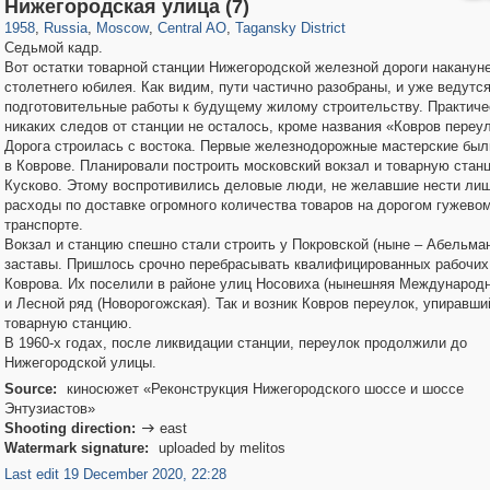
319,861
1,406,839
160,009
8,286
29,243
5,916
10,740
402
Нижегородская улица (7)
1958
,
Russia
,
Moscow
,
Central AO
,
Tagansky District
Седьмой кадр.
Вот остатки товарной станции Нижегородской железной дороги наканун
столетнего юбилея. Как видим, пути частично разобраны, и уже ведутс
подготовительные работы к будущему жилому строительству. Практиче
никаких следов от станции не осталось, кроме названия «Ковров переул
Дорога строилась с востока. Первые железнодорожные мастерские был
в Коврове. Планировали построить московский вокзал и товарную стан
Кусково. Этому воспротивились деловые люди, не желавшие нести ли
расходы по доставке огромного количества товаров на дорогом гужево
транспорте.
Вокзал и станцию спешно стали строить у Покровской (ныне – Абельма
заставы. Пришлось срочно перебрасывать квалифицированных рабочих
Коврова. Их поселили в районе улиц Носовиха (нынешняя Международн
и Лесной ряд (Новорогожская). Так и возник Ковров переулок, упиравши
товарную станцию.
В 1960-х годах, после ликвидации станции, переулок продолжили до
Нижегородской улицы.
Source:
киносюжет «Реконструкция Нижегородского шоссе и шоссе
Энтузиастов»
Shooting direction:
east

Watermark signature:
uploaded by melitos
Last edit 19 December 2020, 22:28