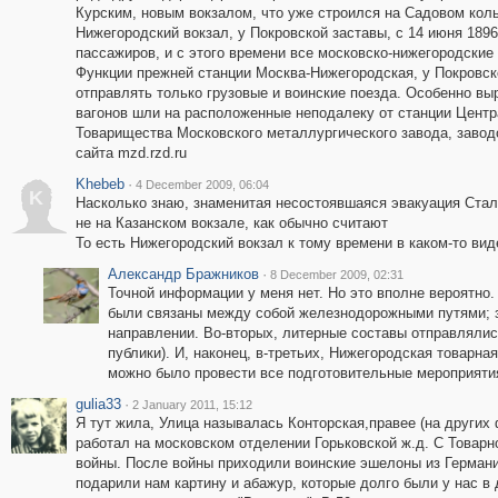
Курским, новым вокзалом, что уже строился на Садовом коль
Нижегородский вокзал, у Покровской заставы, с 14 июня 1896
пассажиров, и с этого времени все московско-нижегородские 
Функции прежней станции Москва-Нижегородская, у Покровско
отправлять только грузовые и воинские поезда. Особенно выр
вагонов шли на расположенные неподалеку от станции Центр
Товарищества Московского металлургического завода, завод
сайта mzd.rzd.ru
Khebeb
·
4 December 2009, 06:04
K
Насколько знаю, знаменитая несостоявшаяся эвакуация Стали
не на Казанском вокзале, как обычно считают
То есть Нижегородский вокзал к тому времени в каком-то ви
Александр Бражников
·
8 December 2009, 02:31
Точной информации у меня нет. Но это вполне вероятно.
были связаны между собой железнодорожными путями; з
направлении. Во-вторых, литерные составы отправлялис
публики). И, наконец, в-третьих, Нижегородская товарна
можно было провести все подготовительные мероприятия
gulia33
·
2 January 2011, 15:12
Я тут жила, Улица называлась Конторская,правее (на других 
работал на московском отделении Горьковской ж.д. С Товарн
войны. После войны приходили воинские эшелоны из Германи
подарили нам картину и абажур, которые долго были у нас 