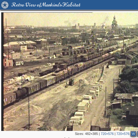
Retro View of Mankind's Habitat
Sizes:
482×385
|
720×576
|
720×576
W