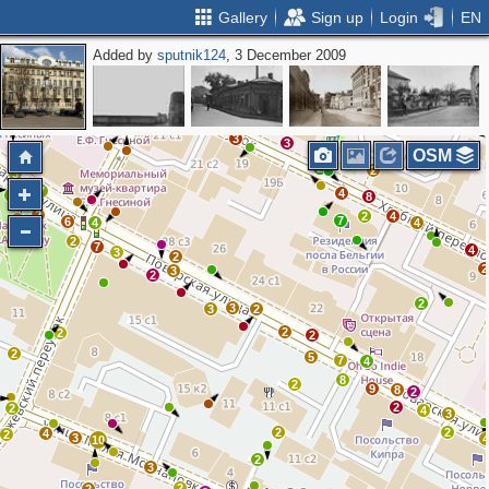
Gallery
Sign up
Login
EN
Added by
sputnik124
, 3 December 2009
7
3
5
2
8
4
6
3
5
2
2
3
3
3
OSM
2
2
3
7
4
2
8
2
2
4
2
7
6
4
4
2
7
4
3
2
2
3
2
2
3
3
2
2
2
2
2
5
7
4
8
2
9
8
2
2
2
4
3
2
2
4
2
3
10
2
3
2