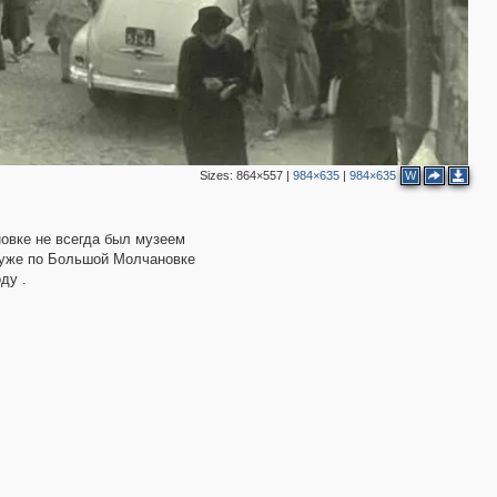
2
2
2
3
Sizes:
864×557
|
984×635
|
984×635
W
4
8
новке не всегда был музеем
3
 уже по Большой Молчановке
ду .
5