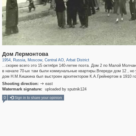
319,864
1,406,716
160,011
8,286
29,243
5,916
13,485
356
Дом Лермонтова
1954
,
Russia
,
Moscow
,
Central AO
,
Arbat District
...скорее всего это 15 октября 140-летее поэта. Дом 2 по Малой Молча
в начале 70-ых там были коммунальные квартиры.Впереди дом 12 , но
дом Н.М.Кишкина был выстроен архитектором К.А.Грейнертом в 1910 го
Shooting direction:
east

Watermark signature:
uploaded by sputnik124
0
Sign in to share your opinion