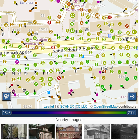
2
2
3
8
4
9
3
5
10
16
6
2
4
2
4
2
2
5
4
6
9
7
2
9
3
2
2
2
3
13
7
4
2
12
8
8
5
2
3
2
3
4
7
3
5
3
9
3
2
2
3
2
2
5
2
2
2
3
6
2
6
2
4
12
9
4
3
4
2
2
5
6
4
2
4
2
3
2
5
5
2
2
2
2
7
2
2
3
4
5
4
4
3
3
3
4
3
3
2
2
2
2
2
6
8
2
6
4
3
2
2
2
4
5
2
18
2
2
14
2
2
4
5
2
4
2
Leaflet
| ©
SCANEX ITC LLC
| ©
OpenStreetMap
contributors
1826
2000
Nearby images
7
3
2