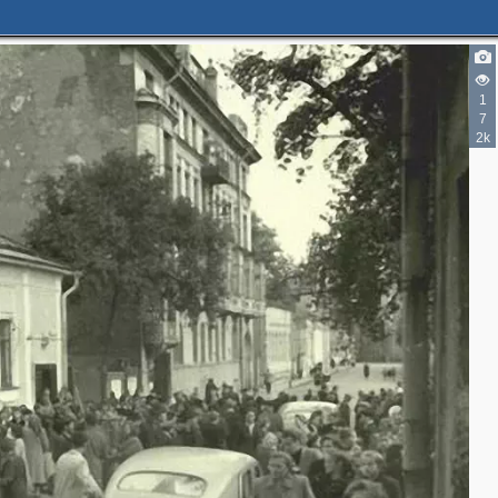
1
7
2
2k
2
2
3
2
5