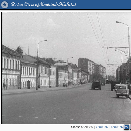
Retro View of Mankind's Habitat
Sizes:
482×385
|
720×576
|
720×576
W