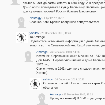
свыше 50 лет до самой смерти в 1884 году. А в предпо
Дом с аркой принадлежал купцу Касичкину Василию Гри
дом суконных королей России братьев Баклановых...
Nostalgy
·
4 April 2012, 07:01
N
Спасибо Вам! Крайне бесценное свидетельство!
yshilov
·
26 December 2013, 11:26
To Amirage
Поделитесь источником информации о доме Касичкин
знаю, а вот по Семеновской нет. Какой это номер до
Amirage
·
26 December 2013, 14:36
A
Источник: Справочные книги Москвы за 1842-185
Дом №456. Первое упоминание о доме Касичкин
1842 год.
Сам он умер в 1841 году, но в справочниках но
Хотева).
yshilov
·
26 December 2013, 20:11
Огромное спасибо! Посмотрел на карте Хот
обозначен.
Amirage
·
27 December 2013, 11:12
A
Прошу прошения!) В 1841 году умер ег