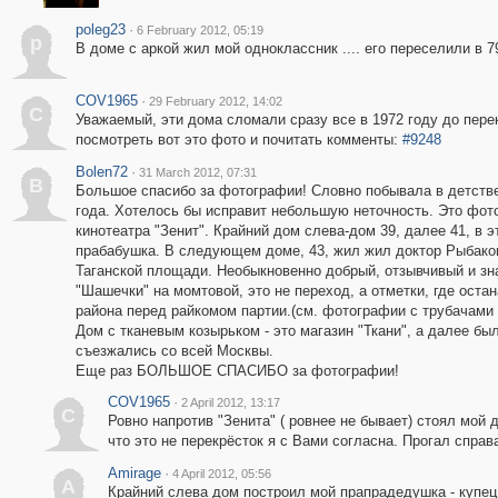
poleg23
·
6 February 2012, 05:19
p
В доме с аркой жил мой одноклассник .... его переселили в 79
COV1965
·
29 February 2012, 14:02
C
Уважаемый, эти дома сломали сразу все в 1972 году до перек
посмотреть вот это фото и почитать комменты:
#9248
Bolen72
·
31 March 2012, 07:31
B
Большое спасибо за фотографии! Словно побывала в детстве
года. Хотелось бы исправит небольшую неточность. Это фот
кинотеатра "Зенит". Крайний дом слева-дом 39, далее 41, в 
прабабушка. В следующем доме, 43, жил жил доктор Рыбаков
Таганской площади. Необыкновенно добрый, отзывчивый и зн
"Шашечки" на момтовой, это не переход, а отметки, где ост
района перед райкомом партии.(см. фотографии с трубачами 
Дом с тканевым козырьком - это магазин "Ткани", а далее б
съезжались со всей Москвы.
Еще раз БОЛЬШОЕ СПАСИБО за фотографии!
COV1965
·
2 April 2012, 13:17
C
Ровно напротив "Зенита" ( ровнее не бывает) стоял мой 
что это не перекрёсток я с Вами согласна. Прогал справ
Amirage
·
4 April 2012, 05:56
A
Крайний слева дом построил мой прапрадедушка - купе