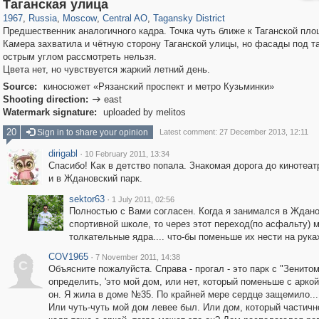
319,861
1,406,837
160,009
8,286
29,243
5,916
10,740
402
Таганская улица
1967
,
Russia
,
Moscow
,
Central AO
,
Tagansky District
Предшественник аналогичного кадра. Точка чуть ближе к Таганской пло
Камера захватила и чётную сторону Таганской улицы, но фасады под т
острым углом рассмотреть нельзя.
Цвета нет, но чувствуется жаркий летний день.
Source:
киносюжет «Рязанский проспект и метро Кузьминки»
Shooting direction:
east

Watermark signature:
uploaded by melitos
20
Sign in to share your opinion
Latest comment: 27 December 2013, 12:11
dirigabl
·
10 February 2011, 13:34
Спасибо! Как в детство попала. Знакомая дорога до кинотеат
и в Ждановский парк.
sektor63
·
1 July 2011, 02:56
Полностью с Вами согласен. Когда я занимался в Ждан
спортивной школе, то через этот переход(по асфальту) 
толкательные ядра.... что-бы поменьше их нести на руках
COV1965
·
7 November 2011, 14:38
C
Объясните пожалуйста. Справа - прогал - это парк с "Зенитом
определить, 'это мой дом, или нет, который поменьше с арко
он. Я жила в доме №35. По крайней мере сердце защемило...
Или чуть-чуть мой дом левее был. Или дом, который частичн