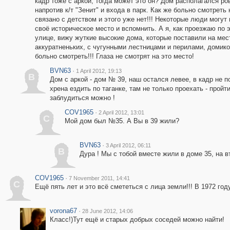
кадр тоже с аркой, тогда может это он? Дом располагался ро
напротив к/т "Зенит" и входа в парк. Как же больно смотреть н
связано с детством и этого уже нет!!! Некоторые люди могут 
своё историческое место и вспомнить. А я, как проезжаю по 
улице, вижу жуткие высокие дома, которые поставили на мес
аккуратненьких, с чугунными лестницами и перилами, домико
больно смотреть!!! Глаза не смотрят на это место!
BVN63
·
1 April 2012, 19:13
B
Дом с аркой - дом № 39, наш остался левее, в кадр не п
хрена ездить по таганке, там не только проехать - пройт
заблудиться можно !
COV1965
·
2 April 2012, 13:01
C
Мой дом был №35. А Вы в 39 жили?
BVN63
·
3 April 2012, 06:11
B
Дура ! Мы с тобой вместе жили в доме 35, на в
COV1965
·
7 November 2011, 14:41
C
Ещё пять лет и это всё смететься с лица земли!!! В 1972 го
vorona67
·
28 June 2012, 14:06
Класс!)Тут ещё и старых добрых соседей можно найти!