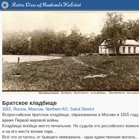
Retro View of Mankind's Habitat
319,716
1,405,779
8,286
22,533
29,243
598
3,442
98
Братское кладбище
1915
,
Russia
,
Moscow
,
Northern AO
,
Sokol District
Всероссийское братское кладбище, образованное в Москве в 1915 году
время Первой мировой войны.
Кладбище вообще место печальное. Но судьба это российского воинск
и на его месте возник парк...
Всё что осталось от бывшего мемориала - одна единственная могила...