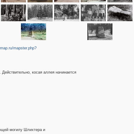
romap.ru/mapster.php?
. Действительно, косая аллея начинается
яющей могилу Шлихтера и