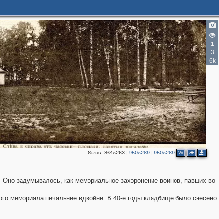
1
3
6k
2
Sizes:
864×263
|
950×289
|
950×289
W
. Оно задумывалось, как мемориальное захоронение воинов, павших во
ого мемориала печальнее вдвойне. В 40-е годы кладбище было снесено