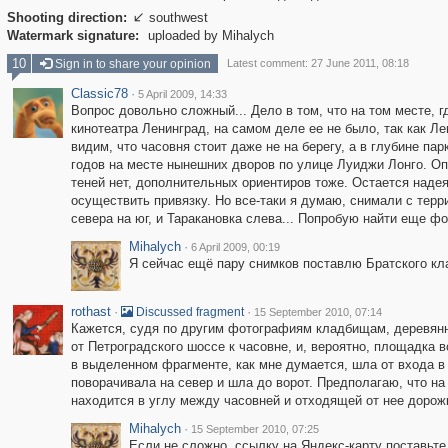
Shooting direction:
southwest

Watermark signature:
uploaded by Mihalych
10
Sign in to share your opinion
Latest comment: 27 June 2011, 08:18
Classic78
·
5 April 2009, 14:33
Вопрос довольно сложный... Дело в том, что на том месте, г
кинотеатра Ленинград, на самом деле ее не было, так как Л
видим, что часовня стоит даже не на берегу, а в глубине па
годов на месте нынешних дворов по улице Луиджи Лонго. Оп
теней нет, дополнительных ориентиров тоже. Остается надея
осуществить привязку. Но все-таки я думаю, снимали с терри
севера на юг, и Таракановка слева... Попробую найти еще фот
Mihalych
·
6 April 2009, 00:19
Я сейчас ещё пару снимков поставлю Братского кла
rothast
·
·
Discussed fragment
15 September 2010, 07:14
Кажется, судя по другим фотографиям кладбищам, деревянн
от Петроградского шоссе к часовне, и, вероятно, площадка 
в выделенном фрагменте, как мне думается, шла от входа в 
поворачивала на север и шла до ворот. Предполагаю, что н
находится в углу между часовней и отходящей от нее дорож
Mihalych
·
15 September 2010, 07:25
Если не сложно, ссылку на Яндекс-карту поставьте