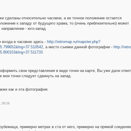
ки сделаны относительно часовни, а ее точное положение остается
ложение к западу от будущего храма, то (очень приблизительно) может
, направление - юго-запад.
о входа в часовню здесь -
http://retromap.ru/mapster.php?
5.799652&lng=37.510542
, а место съемки данной фотографии -
http://ret
5.800153&lng=37.511733
оформить свои представления в виде точки на карте, Вы уже дали ответ
е мои точки следует сдвинуть на запад.
акже как и эта фотография.
, 09:26
оубежища, примерно метрах в ста от него, примерно на прямой соеден