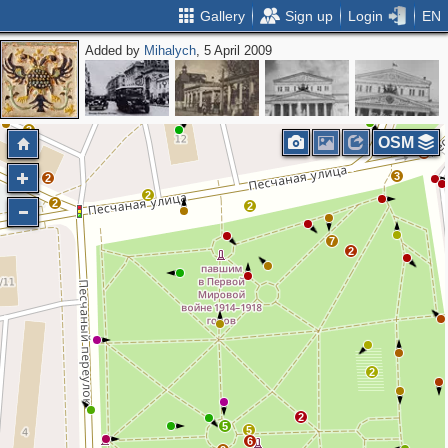
Gallery
Sign up
Login
EN
Added by
Mihalych
, 5 April 2009
3
OSM
2
3
2
2
2
2
7
2
2
2
5
5
6