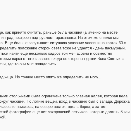
де, как принято считать, раньше была часовня (а именно на месте
енинград построен над руслом Таракановки. На этом же снимке мы
рка. Еще больше запутывает ситуацию указание часовни на картах 30-х
ределить положение сторон света тоже не удается - день пасмурный,
3
ться найти еще несколько кадров той же часовни и совместно
тории парка от его главного входа со стороны церкви Всех Святых с
ки, где-то они мне попадались...
дбища. Но точное место опять же определить не могу...
ыми столбиками была ограничена только главная аллея, которая вела
вокруг часовни. По логике вещей, вход в часовню был с запада. Дорожка
часовню наискось, на северо-восток, вдоль берез, а затем
а этой фотографии еще нет захоронений летчиков, которые должны были
кой.
.