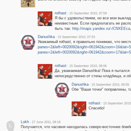
rothast
·
15 September 2010, 07:59
Я бы с удовольствием, но все мои выклад
неизвестным. Если предполагать ее распо
быть так:
http://maps.yandex.ru/-/CNXEEca
Danushka
·
15 September 2010, 07:53
Уважаемый rothast, я правильно понимаю, что мест
panes=2&left=0020092&right=061942&zoom=16&lat=5
panes=2&left=0020092&right=061942&zoom=17&lat=5
rothast
·
15 September 2010, 08:06
Да, уважаемая Danushka! Пока я пытался 
непосредственно от стены кладбища, и об
Danushka
·
15 September 2010, 09:09
Обе "Ваши точки" поправлены, т
rothast
·
15 September 2010
Спасибо!
Lokh
·
27 June 2011, 08:18
L
Получается, что часовня находилась северо-восточнее бомб