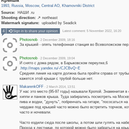
Крыша
1993
,
Russia
,
Moscow
,
Central AO
,
Khamovniki District
Source:
НАШИ .ru
Shooting direction:
northeast

Watermark signature:
uploaded by Seadick
4
Sign in to share your opinion
Latest comment: 5 November 2022, 16:20
Photosnob
·
2 December 2009, 18:16
За крышей - опять телефонная станция во Всеволожском пер
Photosnob
·
2 December 2009, 19:04
И снято с дома рядом, в Барыковском переулке,6
.
http://maps.yandex.ru/-/CJCBvQ~E
Средняя линия на карте должна была пройти справа от трубы,
кажется этой крыши с трубой больше нет.
MakarenkOFF
·
2 March 2014, 13:51
У нас это место (95-97 годы) называли Кропой. Знаменитая в
хиппи и панков крыша. Туда забирались посмотреть на Москв
пива и водки, "дунуть", побренчать на гитаре, "пососаться на 
чердаке под крышей часто можно было встретить торчков, ко
часто и ночевали.
Часто ездили сюда после школы, а потом шли гулять на наб
Проход к лестнице, по которой можно было забраться на кры