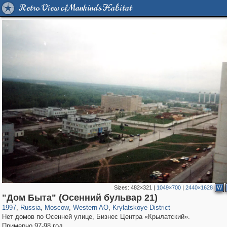
Retro View of Mankind's Habitat
Sizes:
482×321
|
1049×700
|
2440×1628
W
319,779
1,406,144
8,286
27,129
29,243
310
1,754
5
"Дом Быта" (Осенний бульвар 21)
1997
,
Russia
,
Moscow
,
Western AO
,
Krylatskoye District
Нет домов по Осенней улице, Бизнес Центра «Крылатский».
Примерно 97-98 год.