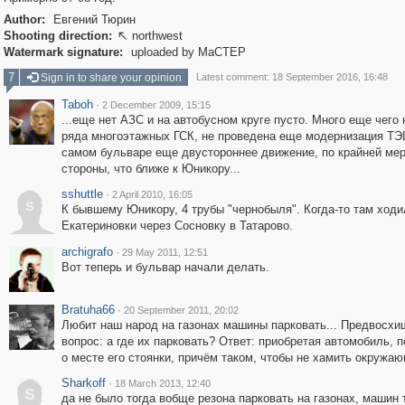
Author:
Евгений Тюрин
Shooting direction:
northwest

Watermark signature:
uploaded by MaCTEP
7
Sign in to share your opinion
Latest comment: 18 September 2016, 16:48
Taboh
·
2 December 2009, 15:15
...еще нет АЗС и на автобусном круге пусто. Много еще чего н
ряда многоэтажных ГСК, не проведена еще модернизация ТЭЦ
самом бульваре еще двустороннее движение, по крайней мер
стороны, что ближе к Юникору...
sshuttle
·
2 April 2010, 16:05
s
К бывшему Юникору, 4 трубы "чернобыля". Когда-то там ходи
Екатериновки через Сосновку в Татарово.
archigrafo
·
29 May 2011, 12:51
Вот теперь и бульвар начали делать.
Bratuha66
·
20 September 2011, 20:02
Любит наш народ на газонах машины парковать... Предвосх
вопрос: а где их парковать? Ответ: приобретая автомобиль, 
о месте его стоянки, причём таком, чтобы не хамить окружа
Sharkoff
·
18 March 2013, 12:40
S
да не было тогда вобще резона парковать на газонах, машин 