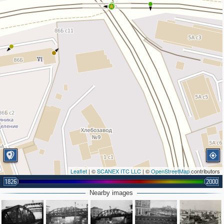
2
Leaflet
| ©
SCANEX ITC LLC
| ©
OpenStreetMap
contributors
1826
2000
Nearby images