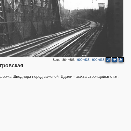
Sizes:
864×603
|
909×635
|
909×635
W
тровская
 ферма Шведлера перед заменой. Вдали - шахта строящейся ст.м.
3