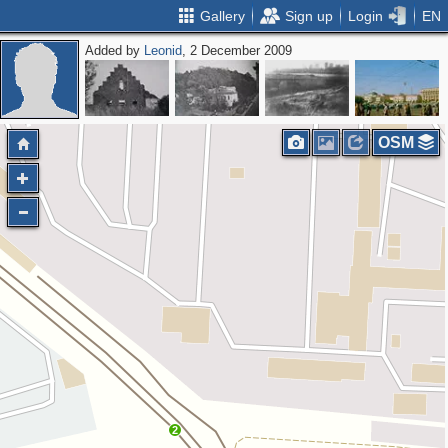
Gallery
Sign up
Login
EN
Added by
Leonid
, 2 December 2009
OSM
2