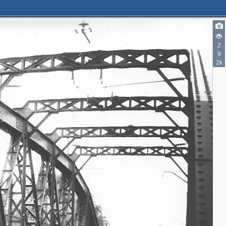
2
9
2k