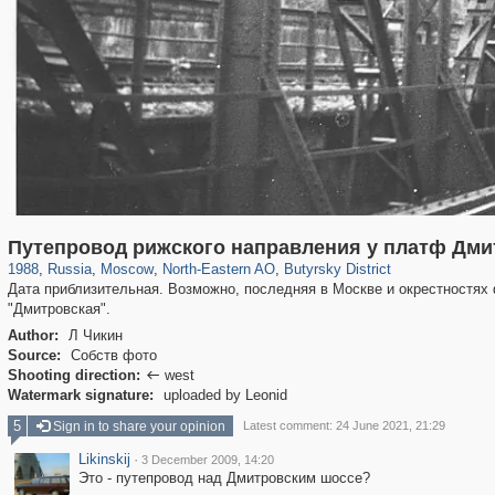
319,716
1,405,796
8,286
24,485
29,243
250
779
8
Путепровод рижского направления у платф Дми
1988
,
Russia
,
Moscow
,
North-Eastern AO
,
Butyrsky District
Дата приблизительная. Возможно, последняя в Москве и окрестностях
"Дмитровская".
Author:
Л Чикин
Source:
Собств фото
Shooting direction:
west

Watermark signature:
uploaded by Leonid
5
Sign in to share your opinion
Latest comment: 24 June 2021, 21:29
Likinskij
·
3 December 2009, 14:20
Это - путепровод над Дмитровским шоссе?