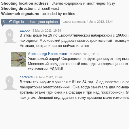
Shooting location address:
Железнодорожный мост через Яузу
Shooting direction:
southwest

Watermark signature:
uploaded by melitos
3
Sign in to share your opinion
Latest comment: 4 June 2012, 13:44
aapop
·
5 March 2011, 19:59
a
В этом доме № 29 по Сыромятнической набережной с 1960-х г
находился Московский радиоаппаратостроительный технику
Не знаю, сохранился он сейчас или нет.
Александр Бражников
·
9 March 2011, 01:16
Уважаемый aapop! Сохранился и функционирует под выв
Московский государственный колледж информационных
технологий. УДАЧИ!
ceranke
·
4 June 2012, 13:44
c
В этом техникуме я учился с 81 по 84 год. И одновременно р
лаборатории электротехники. Она тогда занимала два помещ
третьем этаже (три окна на фасаде и три над пристройкой), б
нам угол. Внешний вид здания к тому времени мало изменил