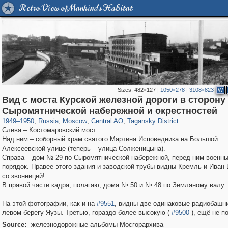
Retro View of Mankind's Habitat
Sizes:
482×127
|
1050×278
|
3108×823
W
Вид с моста Курской железной дороги в сторону
319,882
1,407,345
160,021
8,286
29,248
5,916
10,740
402
Сыромятнической набережной и окрестностей
1949
–
1950
,
Russia
,
Moscow
,
Central AO
,
Tagansky District
Слева – Костомаровский мост.
Над ним – соборный храм святого Мартина Исповедника на Большой
Алексеевской улице (теперь – улица Солженицына).
Справа – дом № 29 по Сыромятнической набережной, перед ним военны
порядок. Правее этого здания и заводской трубы видны Кремль и Иван
со звонницей!
В правой части кадра, полагаю, дома № 50 и № 48 по Земляному валу.
На этой фотографии, как и на
#9551
, видны две одинаковые радиобашн
левом берегу Яузы. Третью, гораздо более высокую (
#9500
), ещё не п
Source:
железнодорожные альбомы Мосгорархива