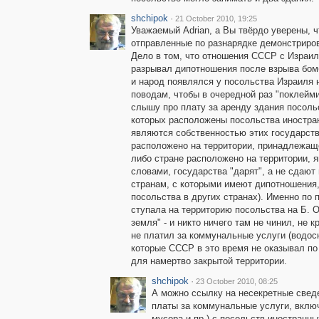
shchipok
·
21 October 2010, 19:25
Уважаемый Adrian, а Вы твёрдо уверены,
отправленные по разнарядке демонстриров
Дело в том, что отношения СССР с Израил
разрывал дипотношения после взрыва бомб
и народ появлялся у посольства Израиля 
поводам, чтобы в очередной раз "поклейми
слышу про плату за аренду здания посольс
которых расположены посольства иностран
являются собственностью этих государств
расположено на территории, принадлежаще
либо стране расположено на территории,
словами, государства "дарят", а не сдают
странам, с которыми имеют дипотношения,
посольства в других странах). Именно по 
ступала на территорию посольства на Б. О
земля" - и никто ничего там не чинил, не 
не платил за коммунальные услуги (водосн
которые СССР в это время не оказывал по
для намертво закрытой территории.
shchipok
·
23 October 2010, 08:25
А можно ссылку на несекретные сведе
платы за коммунальные услуги, включ
мусора и пр.) с посольств иностранн