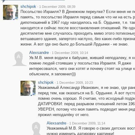
shchipok
·
1 December 2009, 08:39
Посольство Израиля? В Денежном переулке? Если меня не п
память, то посольство Израиля перед самым что ни на есть 
дипотношений в 1967 году находилось на Б. Ордынке, т.е. там
находится и сейчас после восстановления отношений. Не од
десятилетие мне случалось проходить мимо этого потихоньк
ветшавшего здания, запертого наглухо, без каких-либо призн
жизни. А вот где оно было до Большой Лрдынки - не знаю.
Alexsandre
·
1 December 2009, 10:14
A
Ув.М.В. меня водили к бабушке, жившей неподалеку, я 
помню людей стоявших у посольства Израиля. Я даже
интересовался, чего они хотят и почему стоят на улице 
объяснили, я запомнил)))
shchipok
·
1 December 2009, 10:23
Уважаемый Александр Иванович, я не знаю, где рань
перед тем, как оказаться на Б. Ордынке. А вот пус
помню очень хорошо. Я считаю, что исходный подр
ДАТИРОВКИ: перед разрывом отношений летом 1967 
УВЕРЕН, потому что моя память подводит меня ред
прожил неподалёку от него.
Alexsandre
·
1 December 2009, 11:14
A
Уважаемый М.В. Я говорю о своих детских восп
нужно изменить датировку картинки!