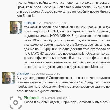
них на Родине война случилась недолгая,но захватническая
Громыко вызвал к себе на 2-ой этаж МИДа посла. О чём они т
они все уехали. А скоро приехал в этот особняк посол Чили
бло 5 или 6.
shchipok
·
21 October 2010, 04:06
Уважаемый Adrian, эти вспомненные Вами роскошные т
происходили ДО ТОГО, как оно переехало на Б. Ордынку
поддерживались НОРМАЛЬНЫЕ дипломатические отношени
июне 1967 г. они будут разорваны. Ведь в момент разры
уже какое-то время находилось в Замоскворечьи, а не 
здание на Б. Ордынке не одно десятилетие пустовало по
по СТАРОМУ адресу - до переезда на Б. Ордынку, когда
рамках официальных приличий и отсутствие флага на ф
разрыву отношений иметь не может, ибо рвались оные о
посольства в другое здание в другом месте Москвы.
shchipok
·
21 October 2010, 04:59
А-у-у-у, модераторы! Спохватитесь же, наконец, что предложе
соответствует историческим реалиям - в 1967 году посольст
пребывало на Б. Ордынке. Именно замоскворецкое здание п
возобновления дипотношений.
Photosnob
·
21 October 2010, 08:31
Посол и визовый отдел, к примеру, не могли быть в раз