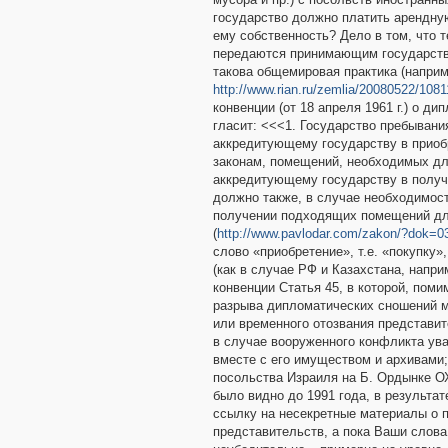
государство должно платить арендну
ему собственность? Дело в том, что т
передаются принимающим государство
такова общемировая практика (наприм
http://www.rian.ru/zemlia/20080522/108
конвенции (от 18 апреля 1961 г.) о д
гласит: <<<1. Государство пребывани
аккредитующему государству в приобр
законам, помещений, необходимых дл
аккредитующему государству в получ
должно также, в случае необходимос
получении подходящих помещений дл
(
http://www.pavlodar.com/zakon/?dok=
слово «приобретение», т.е. «покупку»
(как в случае РФ и Казахстана, напри
конвенции Статья 45, в которой, пом
разрыва дипломатических сношений м
или временного отозвания представит
в случае вооруженного конфликта ув
вместе с его имуществом и архивами;
посольства Израиля на Б. Ордынке О
было видно до 1991 года, в результа
ссылку на несекретные материалы о п
представительств, а пока Ваши слова