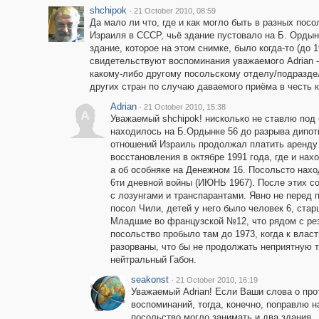
shchipok
·
21 October 2010, 08:59
Да мало ли что, где и как могло быть в разных пос
Израиля в СССР, чьё здание пустовало на Б. Ордынк
здание, которое на этом снимке, было когда-то (до 
свидетельствуют воспоминания уважаемого Adrian - 
какому-либо другому посольскому отделу/подразде
других стран по случаю даваемого приёма в честь к
Adrian
·
21 October 2010, 15:38
A
Уважаемый shchipok! нисколько не ставлю под 
находилось на Б.Ордынке 56 до разрыва дипот
отношений Израиль продолжал платить аренду з
восстановления в октябре 1991 года, где и нах
а об особняке на Денежном 16. Посольсто нахо
6ти дневной войны (ИЮНЬ 1967). После этих с
с лозунгами и транспарантами. Явно не перед п
посол Чили, детей у него было человек 6, ста
Младшие во французской №12, что рядом с рез
посольство пробыло там до 1973, когда к влас
разорваны, что бы не продолжать неприятную 
нейтральный Габон.
seakonst
·
21 October 2010, 16:19
Уважаемый Adrian! Если Ваши слова о про
воспоминаний, тогда, конечно, поправлю на
посольство могло занимать и два здания.