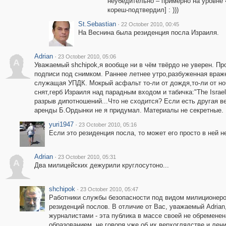
неубедительно – примерно на уровне 
кореш-подтвердил] : )))
St.Sebastian
·
22 October 2010, 00:45
На Веснина была резиденция посла Израиля.
Adrian
·
23 October 2010, 05:06
A
Уважаемый shchipok,я вообще ни в чём твёрдо не уверен. Про
подписи под снимком. Раннее летнее утро,разбуженная враж
служащая УПДК. Мокрый асфальт то-ли от дождя,то-ли от но
снят,герб Израиля над парадным входом и табичка:"The Israel
разрыв дипотношений...Что не сходится? Если есть другая 
аренды Б.Ордынки не я придумал. Материалы не секретные.
yuri1947
·
23 October 2010, 05:16
Если это резиденция посла, то может его просто в ней н
Adrian
·
23 October 2010, 05:31
A
Два милицейских дежурили круглосутоно...
shchipok
·
23 October 2010, 05:47
Работники службы безопасности под видом милиционеров
резиденций послов. В отличие от Вас, уважаемый Adrian
журналистами - эта публика в массе своей не обремене
образованием, не говоря уже об их верхоглядстве и лени