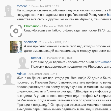
tomcat
·
1 December 2009, 15:15
t
На исходном снимке ошибочная подпись насчет посольства И
государства, и он надпоминает герб Габонской Республики
ht
качестве мог быть и другой, но ни как не Израиля, там семи
Photosnob
·
1 December 2009, 16:42
Спасибо,если это Габон,то фото сделано после 1973 год
shchipok
·
2 December 2009, 15:11
А вот при увеличении снимка герб над входом скорее не
даже смахивающий на израильскую менору для семи св
tomcat
·
2 December 2009, 16:33
t
Вот еще один вариант - посольство Чили
http://mos
Поэтому поддерживаю предложение Photosnob дать 
Adrian
·
20 October 2010, 19:44
A
Жил я на Денежном пер. (тогда ул. Веснина)в 22 доме с 54-го
посольство Израиля было. Запомнились мне приёмы по вече
послов растянутся по всему переулку,а наши мальчишки ход
фирму,мощность и "сколько она даст".Шофёры в униформе де
выходили. А у нас на весь переулок один трофейный кабриол
разбегаются. Когда приём заканчивался по громкой связи на
Франции к подъезду." От тратуара отъезжала машина и остан
выходила пара. Очень чинно садились в машину и уезжали. И 