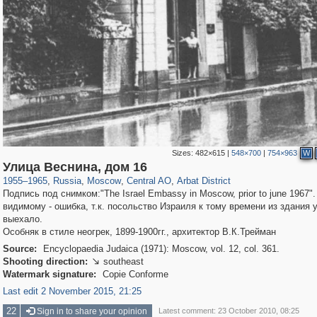
Sizes:
482×615
|
548×700
|
754×963
W
319,973
1,407,898
160,060
8,295
29,263
5,920
13,485
356
Улица Веснина, дом 16
1955
–
1965
,
Russia
,
Moscow
,
Central AO
,
Arbat District
Подпись под снимком:"The Israel Embassy in Moscow, prior to june 1967".
видимому - ошибка, т.к. посольство Израиля к тому времени из здания 
выехало.
Особняк в стиле неогрек, 1899-1900гг., архитектор В.К.Трейман
Source:
Encyclopaedia Judaica (1971): Moscow, vol. 12, col. 361.
Shooting direction:
southeast

Watermark signature:
Copie Conforme
Last edit 2 November 2015, 21:25
22
Sign in to share your opinion
Latest comment: 23 October 2010, 08:25