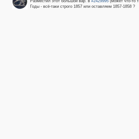
Разместил этот большой вар. в
#2429995
(может что-то 
Годы - всё-таки строго 1857 или оставляем 1857-1858 ?