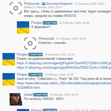
Photosnob
·
·
·
Discussed fragment
21 February 2020, 20:47
Edited 21 February 2020, 20:52
Вот здесь, сбоку от деревянных мостков, будет возведе
опора, средняя на снимке
#934742
Pirogov
·
21 February 2020, 20:49
А фрагмент?
Photosnob
·
21 February 2020, 20:52
Отметил, спасибо.
Pirogov
·
3 November 2017, 22:34
Сюжет на диапозитивной стереопаре
https://i.ebayimg.com/images/g/FkgAAOSwVA5Z7QnB/s-l1600.j
https://i.ebayimg.com/images/g/juMAAOSwTEBZ7QnA/s-l1600.j
Pirogov
·
9 February 2018, 20:05
Léon et Lévy "Collection L.L. Paris" № 101 "Vue prise de la terra
https://www.delcampe.net/en_GB/collectables/photography/photog
513248814.html
uhead
·
9 February 2018, 20:14
По каталогу №5101. 1857г.
Pirogov
·
·
9 February 2018, 20:19
Edited 9 Februar