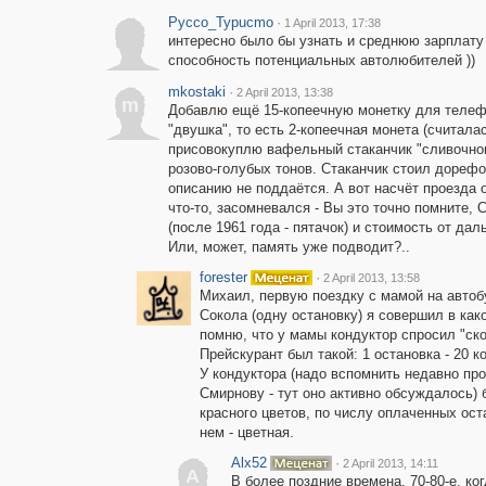
Pycco_Typucmo
·
1 April 2013, 17:38
интересно было бы узнать и среднюю зарплату
способность потенциальных автолюбителей ))
mkostaki
·
2 April 2013, 13:38
m
Добавлю ещё 15-копеечную монетку для телефо
"двушка", то есть 2-копеечная монета (считалас
присовокуплю вафельный стаканчик "сливочног
розово-голубых тонов. Стаканчик стоил дорефо
описанию не поддаётся. А вот насчёт проезда о
что-то, засомневался - Вы это точно помните, 
(после 1961 года - пятачок) и стоимость от дал
Или, может, память уже подводит?..
forester
·
2 April 2013, 13:58
Михаил, первую поездку с мамой на автоб
Сокола (одну остановку) я совершил в как
помню, что у мамы кондуктор спросил "ско
Прейскурант был такой: 1 остановка - 20 коп
У кондуктора (надо вспомнить недавно пр
Смирнову - тут оно активно обсуждалось) 
красного цветов, по числу оплаченных оста
нем - цветная.
Alx52
·
2 April 2013, 14:11
A
В более поздние времена, 70-80-е, к