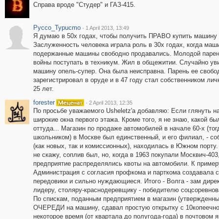
Справа вроде "Студер" и ГАЗ-415.
Pycco_Typucmo
·
1 April 2013, 13:49
Я думаю в 50х годах, чтобы получить ПРАВО купить машину 
Заслуженность человека играла роль в 30х годах, когда ма
подержанные машины свободно продавались. Молодой парень
войны поступать в техникум. Жил в общежитии. Случайно ув
машину опель-супер. Она была неисправна. Парень ее свобод
зарегистрировал в оруде и в 47 году стал собственником ли
25 лет.
forester
·
2 April 2013, 12:35
По просьбе уважаемого Usheletz'a добавляю: Если глянуть на
широкие окна первого этажа. Кроме того, я не знаю, какой б
оттуда... Магазин по продаже автомобилей в начале 60-х (тог
школьником) в Москве был единственный, и его филиал, - с
(как новых, так и комиссионных), находилась в Южном порту.
не скажу, соплив был, но, когда в 1963 покупали Москвич-403
предприятие распределялись квоты на автомобили. К примеру -
Администрация с согласия профкома и парткома создавала с
передовики и сильно нуждающиеся. Итого - Волга - зам дире
лидеру, столяру-краснодеревщику - победителю соцсоревнова
По спискам, поданным предприятием в магазин (утвержденны
ОЧЕРЕДИ на машину, сдавал простую открытку с 10копеечно
некоторое время (от квартала до полугода-года) в почтовом 