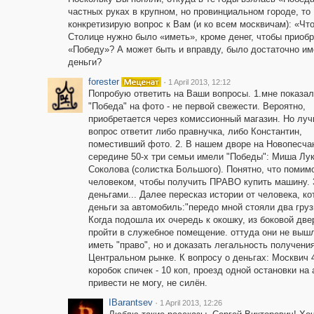
частных руках в крупном, но провинциальном городе, то
конкретизирую вопрос к Вам (и ко всем москвичам): «Что
Столице нужно было «иметь», кроме денег, чтобы приоб
«Победу»? А может быть и вправду, было достаточно им
деньги?
forester
·
1 April 2013, 12:12
Попробую ответить на Ваши вопросы. 1.мне показал
"Победа" на фото - не первой свежести. Вероятно,
приобретается через комиссионный магазин. Но луч
вопрос ответит либо правнучка, либо Константин,
поместивший фото. 2. В нашем дворе на Новопесча
середине 50-х три семьи имели "Победы": Миша Лук
Соколова (солистка Большого). Понятно, что помим
человеком, чтобы получить ПРАВО купить машину. 3
деньгами... Далее пересказ истории от человека, ко
деньги за автомобиль:"передо мной стояли два груз
Когда подошла их очередь к окошку, из боковой дв
пройти в служебное помещение. оттуда они не вышли
иметь "право", но и доказать легальность получени
Центральном рынке. К вопросу о деньгах: Москвич 4
коробок спичек - 10 коп, проезд одной остановки на 
привести не могу, не силён.
IBarantsev
·
1 April 2013, 12:26