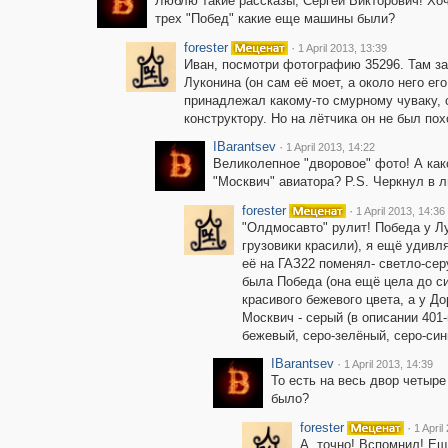
Люблю такие рассказы, Сергей Викторович! Хоч
трех "Побед" какие еще машины были?
forester
·
1 April 2013, 13:39
Иван, посмотри фотографию 35296. Там за
Луконина (он сам её моет, а около него ег
принадлежал какому-то смурному чуваку, с
конструктору. Но на лётчика он не был пох
IBarantsev
·
1 April 2013, 14:22
Великолепное "дворовое" фото! А как
"Москвич" авиатора? P.S. Черкнул в л
forester
·
1 April 2013, 14:36
"Олдмосавто" рулит! Победа у Лук
грузовики красили), я ещё удивля
её на ГАЗ22 поменял- светло-сер
была Победа (она ещё цела до си
красивого бежевого цвета, а у До
Москвич - серый (в описании 401-
бежевый, серо-зелёный, серо-син
IBarantsev
·
1 April 2013, 14:39
То есть на весь двор четыр
было?
forester
·
1 April
А, точно! Вспомнил! Е