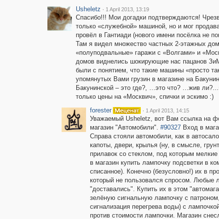
Usheletz
·
1 April 2013, 13:19
Спасибо!!! Мои догадки подтверждаются! Чрезв
только «служебной» машиной, но и мог продават
провёл в Гантиади (нового имени посёлка не п
Там я видел множество частных 2-этажных дом
«полуподвальные» гаражи с «Волгами» и «Моск
домов виднелись шокирующие нас пацанов ЗиМ
были с понятием, что такие машины «просто так
упомянутых Вами грузин в магазине на Бакунинс
Бакунинской – это где?, …это что? …жив ли?..
только цены на «Москвич», спички и эскимо :)
forester
·
1 April 2013, 14:15
Уважаемый Usheletz, вот Вам ссылка на ф
магазин "Автомобили".
#90327
Вход в мага
Справа стояли автомобили, как в автосалон
капоты, двери, крылья (ну, в смысле, гру
прилавок со стеклом, под которым мелкие
в магазин купить лампочку подсветки в к
списанное). Конечно (безусловно!) их в п
который не пользовался спросом. Любые л
"доставались". Купить их в этом "автомага
зелёную сигнальную лампочку с патроном,
сигнализация перегрева воды) с лампочкой
против стоимости лампочки. Магазин снесл