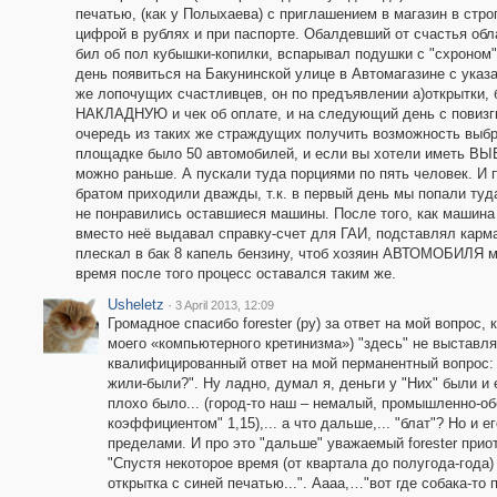
печатью, (как у Полыхаева) с приглашением в магазин в стро
цифрой в рублях и при паспорте. Обалдевший от счастья о
бил об пол кубышки-копилки, вспарывал подушки с "схроном"
день появиться на Бакунинской улице в Автомагазине с указ
же лопочущих счастливцев, он по предъявлении а)открытки, б
НАКЛАДНУЮ и чек об оплате, и на следующий день с повизги
очередь из таких же страждущих получить возможность выбра
площадке было 50 автомобилей, и если вы хотели иметь ВЫБ
можно раньше. А пускали туда порциями по пять человек. И п
братом приходили дважды, т.к. в первый день мы попали туда
не понравились оставшиеся машины. После того, как машина
вместо неё выдавал справку-счет для ГАИ, подставлял карма
плескал в бак 8 капель бензину, чтоб хозяин АВТОМОБИЛЯ м
время после того процесс оставался таким же.
Usheletz
·
3 April 2013, 12:09
Громадное спасибо forester (ру) за ответ на мой вопрос,
моего «компьютерного кретинизма») "здесь" не выставлял
квалифицированный ответ на мой перманентный вопрос: "
жили-были?". Ну ладно, думал я, деньги у "Них" были и 
плохо было... (город-то наш – немалый, промышленно-о
коэффициентом" 1,15),... а что дальше,... "блат"? Но и
пределами. И про это "дальше" уважаемый forester приотк
"Спустя некоторое время (от квартала до полугода-года
открытка с синей печатью...". Аааа,…"вот где собака-то п