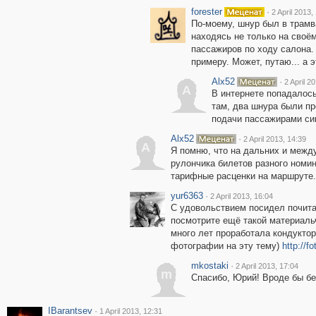
forester
·
2 April 2013,
По-моему, шнур был в трамв
находясь не только на своём
пассажиров по ходу салона. 
примеру. Может, путаю... а э
Alx52
·
2 April 2
A
В интернете попадалос
там, два шнура были пр
подачи пассажирами сиг
Alx52
·
2 April 2013, 14:39
A
Я помню, что на дальних и межд
рулончика билетов разного номи
тарифные расценки на маршруте.
yur6363
·
2 April 2013, 16:04
С удовольствием посидел почитал
посмотрите ещё такой материальч
много лет проработала кондуктор
фотографии на эту тему)
http://f
mkostaki
·
2 April 2013, 17:04
m
Спасибо, Юрий! Вроде бы бе
IBarantsev
·
1 April 2013, 12:31