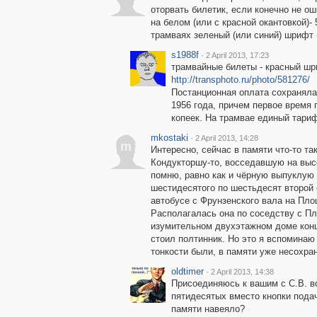
оторвать билетик, если конечно не о
на белом (или с красной окантовкой)- 
трамваях зеленый (или синий) шрифт -
s1988f
·
2 April 2013, 17:23
трамвайные билеты - красный шри
http://transphoto.ru/photo/581276/
Постанционная оплата сохраняла
1956 года, причем первое время 
копеек. На трамвае единый тариф
mkostaki
·
2 April 2013, 14:28
m
Интересно, сейчас в памяти что-то та
Кондукторшу-то, восседавшую на выс
помню, равно как и чёрную выпуклую 
шестидесятого по шестьдесят второй 
автобусе с Фрунзенского вала на Пл
Располагалась она по соседству с П
изумительном двухэтажном доме конца
стоил полтинник. Но это я вспоминаю 
тонкости были, в памяти уже несохра
oldtimer
·
2 April 2013, 14:38
Присоединяюсь к вашим с С.В. в
пятидесятых вместо кнопки подач
памяти навеяло?