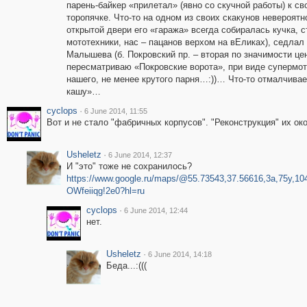
парень-байкер «прилетал» (явно со скучной работы) к св
торопячке. Что-то на одном из своих скакунов невероят
открытой двери его «гаража» всегда собиралась кучка, 
мототехники, нас – пацанов верхом на вЕликах), седла
Малышева (б. Покровский пр. – вторая по значимости цен
пересматриваю «Покровские ворота», при виде супермо
нашего, не менее крутого парня…:))… Что-то отмалчива
кашу»…
cyclops
·
6 June 2014, 11:55
Вот и не стало "фабричных корпусов". "Реконструкция" их ок
Usheletz
·
6 June 2014, 12:37
И "это" тоже не сохранилось?
https://www.google.ru/maps/@55.73543,37.56616,3a,75y,
OWfeiiqg!2e0?hl=ru
cyclops
·
6 June 2014, 12:44
нет.
Usheletz
·
6 June 2014, 14:18
Беда...:(((