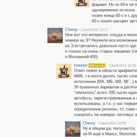
фарами. Но он 60-е не 
одновременно исчезли. 
позже конца 60-х и с др
60-х пошёл расцвет авто
Cherny
·
2 April 2013, 13:17
Мне вот что интересно: откуда в мос
номера на Э? Неужели все возможные
на Э встречались довольно часто где-
и только на очень старых машинах (т
и Москвичей-400).
forester
·
2 April 2013, 13:35
Ответ лежит в области арифметик
9999, т.е почти десять тысяч соч
исполнении (МА, МБ, МВ, МГ...) в
30 буквенных вариантов и десят
"обилетить" всего 300 тысяч еди
автобусы, зарегистрированные в 
использованы, а т.к. у нас перв
определенные регионы, то, само 
сказалось на номерах легковых ав
Cherny
·
2 April 2013, 13:59
Ну в общем да, получается, 
на М ещё и Минск, Молотов,