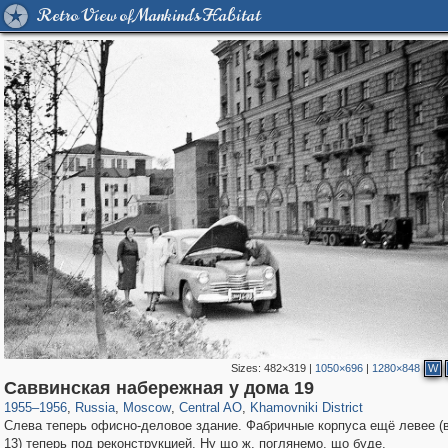
Retro View of Mankind's Habitat
Sizes:
482×319
|
1050×696
|
1280×848
W
319,878
1,407,253
160,021
8,286
29,248
5,916
19,395
722
Саввинская набережная у дома 19
1955
–
1956
,
Russia
,
Moscow
,
Central AO
,
Khamovniki District
Слева теперь офисно-деловое здание. Фабричные корпуса ещё левее (
13) теперь под реконструкцией. Ну що ж, поглянемо, що буде.