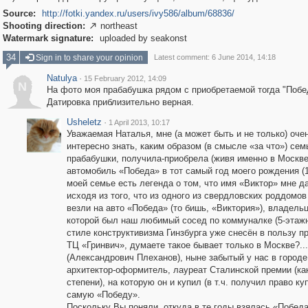
Source:
http://fotki.yandex.ru/users/ivy586/album/68836/
Shooting direction:
northeast

Watermark signature:
uploaded by seakonst
34
Sign in to share your opinion
Latest comment: 6 June 2014, 14:18
Natulya
·
15 February 2012, 14:09
N
На фото моя прабабушка рядом с приобретаемой тогда "Побе
Датировка приблизительно верная.
Usheletz
·
1 April 2013, 10:17
Уважаемая Наталья, мне (а может быть и не только) оче
интересно знать, каким образом (в смысле «за что») се
прабабушки, получила-приобрела (живя именно в Москве
автомобиль «Победа» в тот самый год моего рождения (1
моей семье есть легенда о том, что имя «Виктор» мне д
исходя из того, что из одного из свердловских роддомов
везли на авто «Победа» (то бишь, «Виктория»), владель
которой был наш любимый сосед по коммуналке (5-этаж
стиле конструктивизма Гинзбурга уже снесён в пользу п
ТЦ «Гринвич», думаете такое бывает только в Москве?...
(Александрович Плеханов), ныне забытый у нас в городе
архитектор-оформитель, лауреат Сталинской премии (ка
степени), на которую он и купил (в т.ч. получил право ку
самую «Победу».
Поскольку Вы поняли, откуда в те годы взялась «Победа