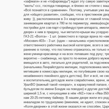
«зафмаги» и не «тофароведы") ждал эту самую заветну
"квоты"-ссс, господа-товарищи, и близко не стояли с ваш
«Всё познаётся в сравнении». Поэтому, учитывая уже вы
для «общего развития», сообщаю, что в престижном дворе 
живу :)), расположенном в 3-х кварталах от главной пл
занимающем квартал в 780 м по периметру, имевш(ющ)е
постройки для сов-парт-стройиндустрия-аппарата, имел
дворе» к ним в придачу, чьи металло-крыши мы усердно 
ГАЗ-21 «Волга» - 1 шт. (известного в городе врача по «
«Москвич-403» - 3 шт. (один – начальника «грисполкомов
ответственного работника высокой категории, всего в з
ранению в голову, что постоянно отражалось не только н
жене-умнице-красавице и на всех попавших под руку; тр
вероятно – снабженца, но просто по-жизни доброго мужик
вмещался в авто, легально для родителей, за подснежни
(начальника Ленрайотдела милиции, подполковника мил
метившим в комиссары милиции, но погубившим свою к
незабвенного покойного друга детства). Вот и всё, не см
и воспитательниц детсадов жили совработники, врачи, 
УралВО (важный такой «онорал», в каракулевой папахе,
бульдогом по имени Бондик на поводке) и другие дост
шириной 1,5 м, с ночующими в нём «MZ»-том и «Ява-35
нам 20-25-летнему байкеру. В нашем дворе жили его ро
инвалидом по трудноумию (вменяем, не идиот, спокоен 
«Коля-дворник» в этой жизни оказался не способен, Ца