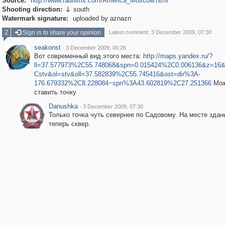
Source:
http://www.radfilms.com/America_Moscow.html
Shooting direction:
south

Watermark signature:
uploaded by aznazn
2
Sign in to share your opinion
Latest comment: 3 December 2009, 07:30
seakonst
·
3 December 2009, 06:26
Вот современный вид этого места:
http://maps.yandex.ru/?
ll=37.577973%2C55.748068&spn=0.015424%2C0.006136&z=16
Cstv&ol=stv&oll=37.582839%2C55.745416&ost=dir%3A-
176.679332%2C8.228084~spn%3A43.602819%2C27.251366
Мож
ставить точку
Danushka
·
3 December 2009, 07:30
Только точка чуть севернее по Садовому. На месте здан
теперь сквер.