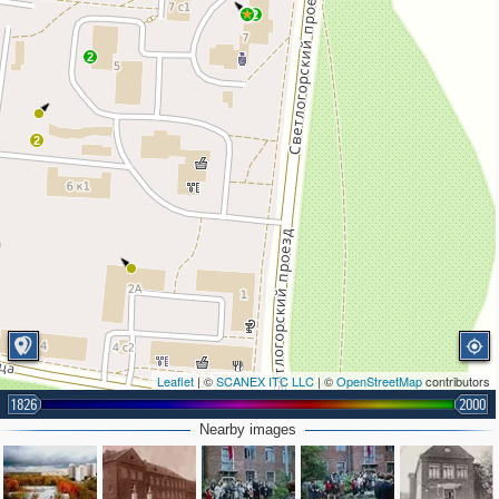
2
2
2
Leaflet
| ©
SCANEX ITC LLC
| ©
OpenStreetMap
contributors
1826
2000
Nearby images