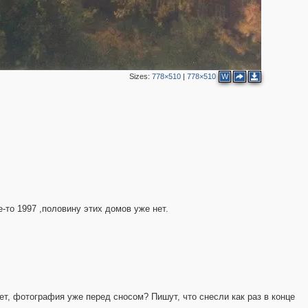
Sizes:
778×510
|
778×510
W
е-то 1997 ,половину этих домов уже нет.
ет, фотография уже перед сносом? Пишут, что снесли как раз в конце