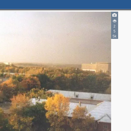
2
5
5k