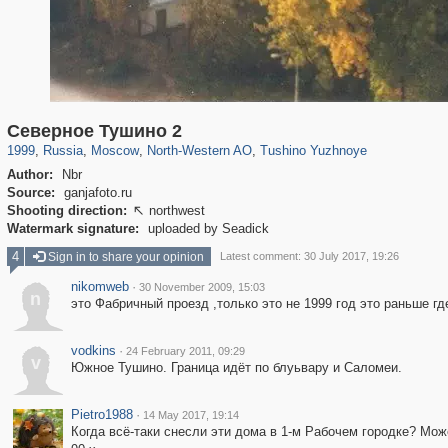
319,864
1,406,827
8,286
8,080
29,243
112
807
10
Северное Тушино 2
1999
,
Russia
,
Moscow
,
North-Western AO
,
Tushino Yuzhnoye
Author:
Nbr
Source:
ganjafoto.ru
Shooting direction:
northwest

Watermark signature:
uploaded by Seadick
4
Sign in to share your opinion
Latest comment: 30 July 2017, 19:26
nikomweb
·
30 November 2009, 15:03
n
это Фабричный проезд ,только это не 1999 год это раньше гд
vodkins
·
24 February 2011, 09:29
v
Южное Тушино. Граница идёт по блуьвару и Саломеи.
Pietro1988
·
14 May 2017, 19:14
Когда всё-таки снесли эти дома в 1-м Рабочем городке? Мож