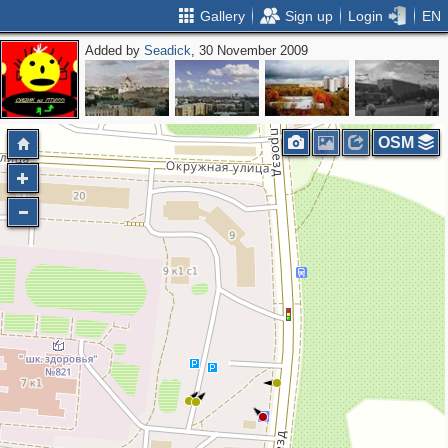
Gallery
Sign up
Login
EN
Added by
Seadick
, 30 November 2009
2
OSM