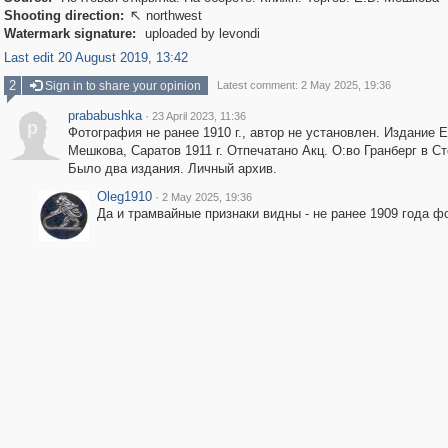
Shooting direction:
northwest

Watermark signature:
uploaded by levondi
Last edit 20 August 2019, 13:42
2
Sign in to share your opinion
Latest comment: 2 May 2025, 19:36
prababushka
·
23 April 2023, 11:36
p
Фотография не ранее 1910 г., автор не установлен. Издание Е
Мешкова, Саратов 1911 г. Отпечатано Акц. О:во Гранберг в С
Было два издания. Личный архив.
Oleg1910
·
2 May 2025, 19:36
Да и трамвайные признаки видны - не ранее 1909 года ф