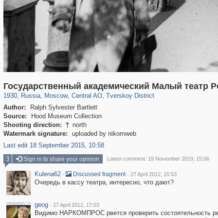
319,864
1,406,721
160,011
8,286
29,243
5,916
53,052
2,283
Государственный академический Малый театр Р
1930
,
Russia
,
Moscow
,
Central AO
,
Tverskoy District
Author:
Ralph Sylvester Bartlett
Source:
Hood Museum Collection
Shooting direction:
north

Watermark signature:
uploaded by nikomweb
Last edit 18 September 2015, 10:58
3
Sign in to share your opinion
Latest comment: 19 November 2019, 15:06
Kulena62
·
·
Discussed fragment
27 April 2012, 15:53
Очередь в кассу театра, интересно, что дают?
geog
·
27 April 2012, 17:03
Видимо НАРКОМПРОС рвется проверить состоятельность ре