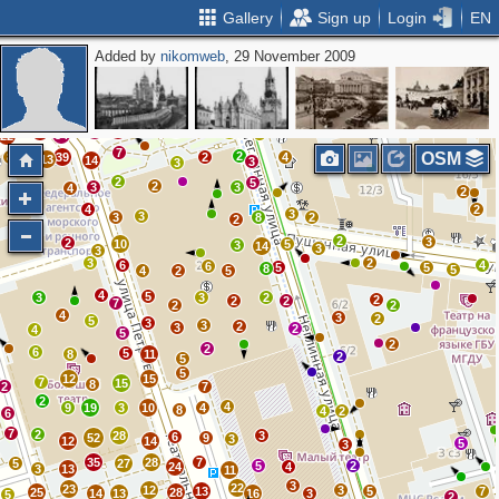
Gallery
Sign up
Login
EN
Added by
nikomweb
, 29 November 2009
5
6
2
9
14
13
4
12
11
8
2
4
12
5
4
4
2
13
20
15
9
29
15
2
17
5
9
7
17
9
13
23
19
16
4
32
7
34
22
7
2
OSM
8
39
2
4
13
14
3
3
2
5
2
3
3
4
2
4
2
3
3
3
8
2
2
2
3
2
10
5
3
14
3
3
3
2
6
4
6
5
5
8
5
4
2
5
4
5
3
3
2
2
2
2
7
2
2
4
3
2
5
3
3
2
3
2
4
5
2
2
6
5
8
11
2
5
5
12
15
7
15
8
2
7
2
4
9
19
3
10
4
8
4
2
6
7
2
28
3
6
52
9
3
12
14
5
3
35
28
7
5
27
5
2
24
4
3
13
11
3
22
23
12
3
13
5
7
25
28
14
13
16
3
5
2