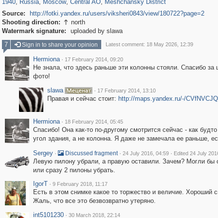
1940
,
Russia
,
Moscow
,
Central AO
,
Meshchansky District
Source:
http://fotki.yandex.ru/users/viksheri0843/view/180722?page=2
Shooting direction:
north

Watermark signature:
uploaded by slawa
7
Sign in to share your opinion
Latest comment: 18 May 2026, 12:39
Hermiona
·
17 February 2014, 09:20
Не знала, что здесь раньше эти колонны стояли. Спасибо за
фото!
slawa
·
17 February 2014, 13:10
Правая и сейчас стоит:
http://maps.yandex.ru/-/CVfNVCJQ
Hermiona
·
18 February 2014, 05:45
Спасибо! Она как-то по-другому смотрится сейчас - как будто
угол здания, а не колонна. Я даже не замечала ее раньше, е
Sergey
·
·
·
Discussed fragment
24 July 2016, 04:59
Edited 24 July 201
Левую пилону убрали, а правую оставили. Зачем? Могли бы 
или сразу 2 пилоны убрать.
IgorT
·
9 February 2018, 11:17
Есть в этом снимке какое то торжество и величие. Хороший с
Жаль, что все это безвозвратно утеряно.
int5101230
·
30 March 2018, 22:14