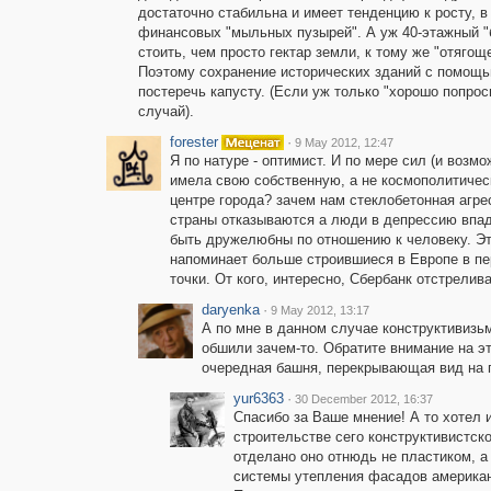
достаточно стабильна и имеет тенденцию к росту, в
финансовых "мыльных пузырей". А уж 40-этажный "б
стоить, чем просто гектар земли, к тому же "отяг
Поэтому сохранение исторических зданий с помощью
постеречь капусту. (Если уж только "хорошо попроси
случай).
forester
·
9 May 2012, 12:47
Я по натуре - оптимист. И по мере сил (и возм
имела свою собственную, а не космополитичес
центре города? зачем нам стеклобетонная агре
страны отказываются а люди в депрессию впада
быть дружелюбны по отношению к человеку. Эт
напоминает больше строившиеся в Европе в пе
точки. От кого, интересно, Сбербанк отстрелива
daryenka
·
9 May 2012, 13:17
А по мне в данном случае конструктивизь
обшили зачем-то. Обратите внимание на э
очередная башня, перекрывающая вид на го
yur6363
·
30 December 2012, 16:37
Спасибо за Ваше мнение! А то хотел и
строительстве сего конструктивистско
отделано оно отнюдь не пластиком, 
системы утепления фасадов америка