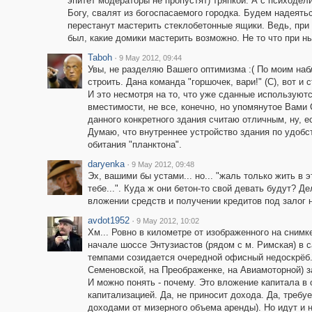
эпитет модераторы не пропустят) тряпкой. А с психоде
Богу, свалят из богоспасаемого городка. Будем надеять
перестанут мастерить стеклобетонные ящики. Ведь, при
был, какие домики мастерить возможно. Не то что при 
Taboh
·
9 May 2012, 09:44
Увы, не разделяю Вашего оптимизма :( По моим на
строить. Дана команда "горшочек, вари!" (С), вот 
И это несмотря на то, что уже сданные используют
вместимости, не все, конечно, но упомянутое Вами 
данного конкретного здания считаю отличным, ну, ес
Думаю, что внутреннее устройство здания по удобс
обитания "планктона".
daryenka
·
9 May 2012, 09:48
Эх, вашими бы устами... но... "жаль только жить в 
тебе...". Куда ж они бетон-то свой девать будут? Д
вложении средств и получении кредитов под залог 
avdot1952
·
9 May 2012, 10:02
Хм... Ровно в километре от изображенного на снимке
начале шоссе Энтузиастов (рядом с м. Римская) в 
темпами созидается очередной офисный недоскрёб. 
Семеновской, на Преображенке, на Авиамоторной) з
И можно понять - почему. Это вложение капитала в
капитализацией. Да, не приносит дохода. Да, требу
доходами от мизерного объема аренды). Но идут и н