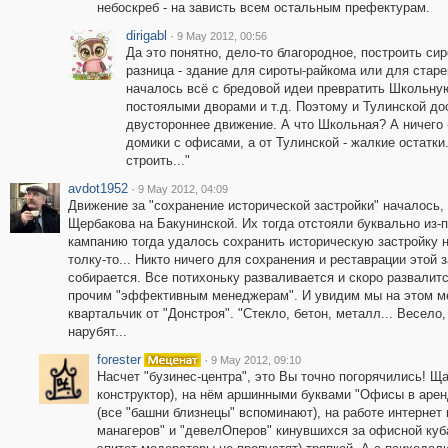
небоскреб - на зависть всем остальным префектурам.
dirigabl
·
9 May 2012, 00:56
Да это понятно, дело-то благородное, построить си
разница - здание для сироты-райкома или для старе
началось всё с бредовой идеи превратить Школьную
постоялыми дворами и т.д. Поэтому и Тулинской до
двустороннее движение. А что Школьная? А ничего 
домики с офисами, а от Тулинской - жалкие остатки
строить..."
avdot1952
·
9 May 2012, 04:09
Движение за "сохранение исторической застройки" началось,
Щербакова на Бакунинской. Их тогда отстояли буквально из
кампанию тогда удалось сохранить историческую застройку н
толку-то... Никто ничего для сохранения и реставрации этой
собирается. Все потихоньку разваливается и скоро развалит
прочим "эффективным менеджерам". И увидим мы на этом мес
квартальчик от "Донстроя". "Стекло, бетон, металл... Весело,
нарубят...
forester
·
9 May 2012, 09:10
Насчет "бузинес-центра", это Вы точно погорячились! 
конструктор), на нём аршинными буквами "Офисы в арен
(все "башни близнецы" вспоминают), на работе интернет
манагеров" и "девелОперов" кинувшихся за офисной куба