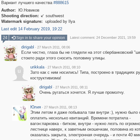
Вариант лучшего качества
#888615
Author:
Ю.Новиков
Shooting direction:
southwest

Watermark signature:
uploaded by Ilya
Last edit 14 February 2019, 19:22
24
Sign in to share your opinion
Latest comment: 24 December 2021, 19:59
dirigabl
·
27 March 2011, 08:06
Если честно, глаза бы не глядели на этот сбербанковский "ш
стоило ради этого сносить половину улицы.
urikkala
·
27 March 2011, 08:10
u
Зато как с ним носились! Типа, построено в традициях р
коструктивизма!
dirigabl
·
27 March 2011, 08:11
Очень ругаться хочется. Я лучше промолчу.
Юлия
·
27 March 2011, 08:13
Этим летом я даже побывала там внутри :), нужно было 
оплатить несколько квитанций. Времени потратила -
вагон:парковка - битком, внутри - нужно лезть по огромн
лестнице наверх, к заветным окошечкам, половина из ко
оказалась закрыта, электронная очередь - и почти 40 ми