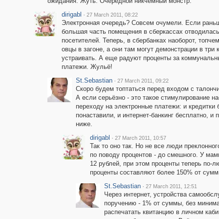
ожидания. Жуть. Очередной никчёмный монстр.
dirigabl
·
27 March 2011, 08:22
Электронная очередь? Совсем очумели. Если рань
большая часть помещения в сберкассах отводилась
посетителей. Теперь, в сбербанках наоборот, топчем
овцы в загоне, а они там могут демонстрации в три
устраивать. А еще радуют проценты за коммунальн
платежи. Жульё!
St.Sebastian
·
27 March 2011, 09:22
Скоро будем топтаться перед входом с талончик
А если серьёзно - это такое стимулирование н
переходу на электронные платежи: и кредитки
понаставили, и интернет-банкинг бесплатно, и 
ниже.
dirigabl
·
27 March 2011, 10:57
Так то оно так. Но не все люди преклонног
по поводу процентов - до смешного. У ма
12 рублей, при этом проценты теперь по-л
проценты составляют более 150% от сумм
St.Sebastian
·
27 March 2011, 12:51
Через интернет, устройства самообс
поручению - 1% от суммы, без минима
распечатать квитанцию в личном каб