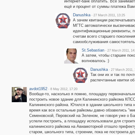
интернет-банк оплатить. Всё занимает
ещё и процент от суммы платежа Вам
Danushka
·
27 March 2011, 13:25
А зачем квитанции распечатывать
МГТС автоматически высвечиваю
идентификационные реквизиты, по
счетам всего старшего поколения
самообслуживания самостоятель
St.Sebastian
·
27 March 2011, 14
А затем, чтобы старшее пок
волновалось :)
Danushka
·
27 March 2011, 
Так они их и так по поч
распечтанные квитки об
avdot1952
·
8 May 2012, 17:20
Вообще-то, насколько я помню, площадку первоначально
построить новое здание для Калининского райкома КПСС.
Калининского района. Ютился в здании школьного типа 
время как все остальные райкомы давно обзавелись "ми
Семеновской, Перовский на Зеленом, не говоря уже о Бау
успели построить, а площадку использовали для строите
калининского райкома на Авиамоторной отошло префект
старом, школьного типа, строении, пока не построила д