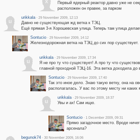
x
Первый ядерный реактор давно уже не секр
расположен он правее, за парком
urikkala
·
29 November 2009, 12:13
u
Давно не существующая жд ветка к ТЭЦ.
Ещё прямая 3-я Хорошевская улица. Теперь там улица делает
Sontucio
·
29 November 2009, 14:12
Железнодорожная ветка на ТЭЦ до сих пор существует.
urikkala
·
29 November 2009, 17:34
u
Я не про ту что существует! А про ту что существ
главной проходной ТЭЦ-16. Эта ветка доходила до 
Sontucio
·
29 November 2009, 17:40
Так это иное дело. Знаю такую ветку, она на 
располагалась. У вас по этому месту ни каких
urikkala
·
29 November 2009, 18:37
u
Увы и ах! Сам ищю.
Sontucio
·
1 December 2009, 09:31
Прямо загадочное место. Вроде ничего
арсенала?
begunok74
·
30 November 2009, 16:06