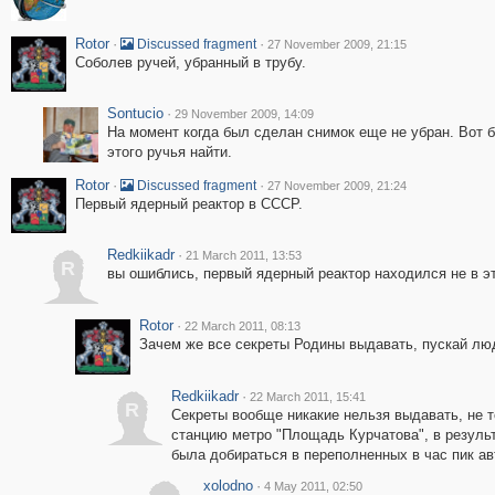
Rotor
·
·
Discussed fragment
27 November 2009, 21:15
Соболев ручей, убранный в трубу.
Sontucio
·
29 November 2009, 14:09
На момент когда был сделан снимок еще не убран. Вот 
этого ручья найти.
Rotor
·
·
Discussed fragment
27 November 2009, 21:24
Первый ядерный реактор в СССР.
Redkiikadr
·
21 March 2011, 13:53
R
вы ошиблись, первый ядерный реактор находился не в э
Rotor
·
22 March 2011, 08:13
Зачем же все секреты Родины выдавать, пускай люд
Redkiikadr
·
22 March 2011, 15:41
R
Секреты вообще никакие нельзя выдавать, не то
станцию метро "Площадь Курчатова", в резуль
была добираться в переполненных в час пик ав
xolodno
·
4 May 2011, 02:50