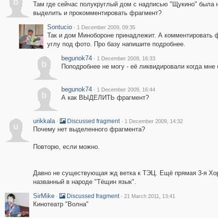
b
Там где сейчас полукруглый дом с надписью "Щукино" была 
выделить и прокомментировать фрагмент?
Sontucio
·
1 December 2009, 09:35
Так и дом Минобороне принадлежит. А комментировать 
углу под фото. Про базу напишите подробнее.
begunok74
·
1 December 2009, 16:33
b
Поподробнее не могу - её ликвидировали когда мне 
begunok74
·
1 December 2009, 16:44
b
А как ВЫДЕЛИТЬ фрагмент?
urikkala
·
·
Discussed fragment
1 December 2009, 14:32
u
Почему нет выделенного фрагмента?
Повторю, если можно.
Давно не существующая жд ветка к ТЭЦ. Ещё прямая 3-я Хор
названный в народе "Тёщин язык".
SirMike
·
·
Discussed fragment
21 March 2011, 13:41
Кинотеатр "Волна"