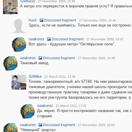
Sontucio
·
27 November 2009, 15:45
А метро это перекресток в верхнем правом углу? Я правильн
huck
·
·
Discussed fragment
27 November 2009, 16:46
Здесь, если не ошибаюсь. Только оно еще не построено.
seakonst
·
·
Discussed fragment
27 November 2009, 16:47
Вот здесь - будущее метро "Октябрьское поле".
seakonst
·
·
Discussed fragment
27 November 2009, 16:49
Танковый завод
SirMike
·
21 March 2011, 13:36
Точнее, танкоремонтный, в/ч 67748. На нем ремонтирова
танковые двигатели, ученики нашей школы проходили т
производственную практику токарями и даже сдавали на
позже моя рок-группа базировалась на его территории, в
seakonst
·
21 March 2011, 17:01
Да, верно. Я просто воспроизвёл название так, как
старших.
seakonst
·
·
Discussed fragment
27 November 2009, 16:50
"Немецкий" квартал