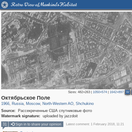
Retro View of Mankind's Habitat
Sizes:
482×263
|
1050×574
|
1642×897
W
319,716
1,405,939
8,286
8,080
29,243
112
1,167
22
Октябрьское Поле
1966
,
Russia
,
Moscow
,
North-Western AO
,
Shchukino
Source:
Рассекреченные США спутниковые фото
Watermark signature:
uploaded by jazzdoit
31
Sign in to share your opinion
Latest comment: 1 February 2018, 11:21