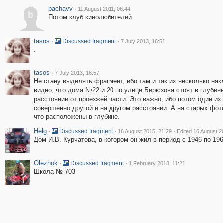
bachavv
·
11 August 2011, 06:44
b
Потом клуб кинолюбителей
tasos
·
·
Discussed fragment
7 July 2013, 16:51
.
tasos
·
7 July 2013, 16:57
Не стану выделять фрагмент, ибо там и так их несколько нак
видно, что дома №22 и 20 по улице Бирюзова стоят в глубин
расстоянии от проезжей части. Это важно, ибо потом один из 
совершенно другой и на другом расстоянии. А на старых фото 
что расположены в глубине.
Helg
·
·
·
Discussed fragment
16 August 2015, 21:29
Edited 16 August 2
Дом И.В. Курчатова, в котором он жил в период с 1946 по 196
Olezhok
·
·
Discussed fragment
1 February 2018, 11:21
Школа № 703