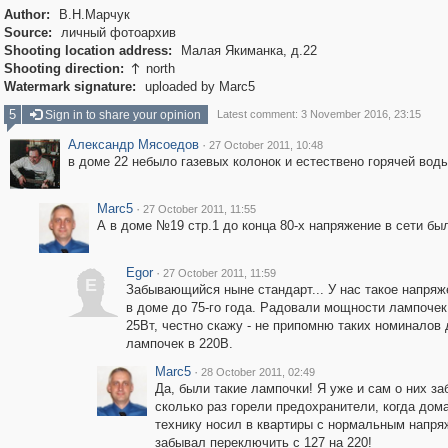
Author:
В.Н.Марчук
Source:
личный фотоархив
Shooting location address:
Малая Якиманка, д.22
Shooting direction:
north

Watermark signature:
uploaded by Marc5
5
Sign in to share your opinion
Latest comment: 3 November 2016, 23:15
Александр Мясоедов
·
27 October 2011, 10:48
в доме 22 небыло газевых колонок и естествено горячей воды
Marc5
·
27 October 2011, 11:55
А в доме №19 стр.1 до конца 80-х напряжение в сети бы
Egor
·
27 October 2011, 11:59
E
Забывающийся ныне стандарт... У нас такое напря
в доме до 75-го года. Радовали мощности лампочек 
25Вт, честно скажу - не припомню таких номиналов
лампочек в 220В.
Marc5
·
28 October 2011, 02:49
Да, были такие лампочки! Я уже и сам о них за
сколько раз горели предохранители, когда до
технику носил в квартиры с нормальным напря
забывал переключить с 127 на 220!