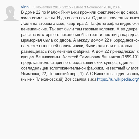
vinnil
·
·
3 November 2016, 23:15
Edited 3 November 2016, 23:16
v
В доме 22 по Малой Якиманки прожили фактически до сноса.
жила семья жены. И до сноса почти. Одни из последних вые
Жили на втором этаже, квартира 2. На фотографии видно окн
венецианские. Так вот были там газовые колонки. А во дворе
рассказам старшего поколения был грот, и лестница парадна
мраморная была со двора. А между домом 22 и бородиновкой,
на месте нынешней поликлиники, были флигели в которых
размещалась позументная фабрика. А дом 22 принадлежал к
купцам Вешняковым. Алексей Семенович Вишняков (1859-1919
представитель старинного рода кашинских купцов, один из
совладельцев золотоканительной фабрики, известный благот
Якиманка, 22; Полянский пер., 1). А.С.Вишняков - один из с
(ныне - Плехановский) Вот ссылка вики
https://ru.wikipedia.