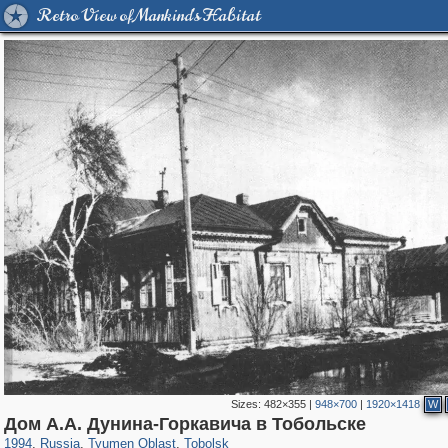
Retro View of Mankind's Habitat
Sizes:
482×355
|
948×700
|
1920×1418
W
1,407,780
5,940
45
29,263
1,043
27
Дом А.А. Дунина-Горкавича в Тобольске
1994
,
Russia
,
Tyumen Oblast
,
Tobolsk