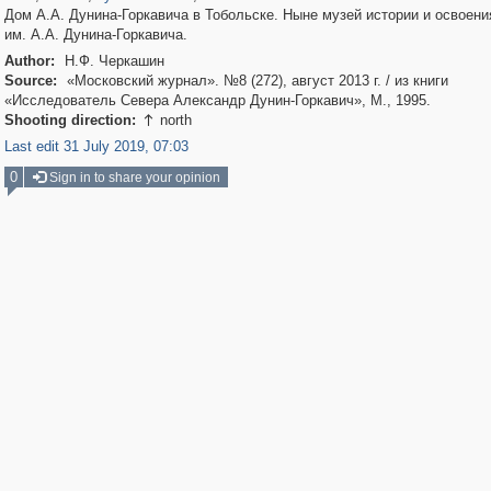
Дом А.А. Дунина-Горкавича в Тобольске. Ныне музей истории и освоени
им. А.А. Дунина-Горкавича.
Author:
Н.Ф. Черкашин
Source:
«Московский журнал». №8 (272), август 2013 г. / из книги
«Исследователь Севера Александр Дунин-Горкавич», М., 1995.
Shooting direction:
north

Last edit 31 July 2019, 07:03
0
Sign in to share your opinion