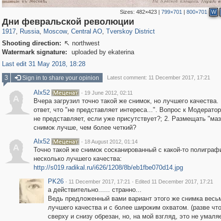
Sizes:
482×423
|
799×701
|
800×701
W
319,882
1,407,328
160,021
8,286
29,248
5,916
53,055
2,283
Дни февральской революции
1917
,
Russia
,
Moscow
,
Central AO
,
Tverskoy District
Shooting direction:
northwest

Watermark signature:
uploaded by ekaterina
Last edit 31 May 2018, 18:28
3
Sign in to share your opinion
Latest comment: 11 December 2017, 17:21
Alx52
·
19 June 2012, 02:11
A
Вчера загрузил точно такой же снимок, но лучшего качества
ответ, что "не представляет интереса...". Вопрос к Модератор
не представляет, если уже присутствует?; 2. Размещать "ма
снимок лучше, чем более четкий?
Alx52
·
18 August 2012, 01:14
A
Точно такой же снимок сосканированный с какой-то полиграф
несколько лучшего качества:
http://s019.radikal.ru/i626/1208/8b/eb1fbe070d14.jpg
PK26
·
·
11 December 2017, 17:21
Edited 11 December 2017, 17:21
а действительно...... странно...
Ведь предложенный вами вариант этого же снимка весь
лучшего качества и с более широким охватом. (разве что
сверху и снизу обрезан, но, на мой взгляд, это не умаля