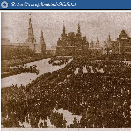
Retro View of Mankind's Habitat