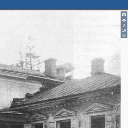
2
16
8k