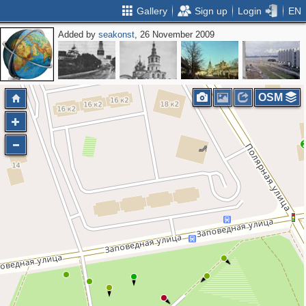
Gallery
Sign up
Login
EN
Added by
seakonst
, 26 November 2009
OSM