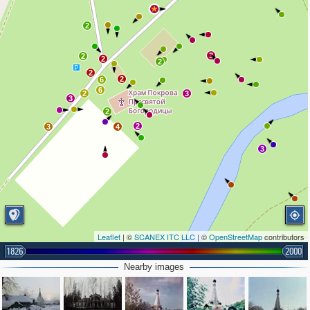
2
3
2
2
2
2
2
6
6
2
3
3
2
2
3
4
3
Leaflet
| ©
SCANEX ITC LLC
| ©
OpenStreetMap
contributors
1826
2000
2
2
Nearby images
2