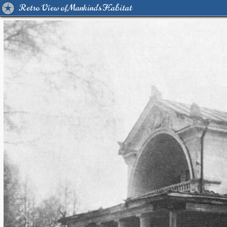
Retro View of Mankind's Habitat