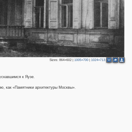
Sizes:
864×602
|
1005×700
|
1024×713
W
ускавшимся к Яузе.
ию, как «Памятники архитектуры Москвы».