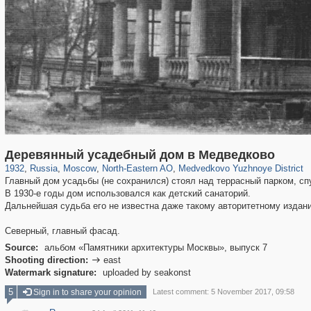
319,882
1,407,361
8,286
24,495
29,248
250
369
8
Деревянный усадебный дом в Медведково
1932
,
Russia
,
Moscow
,
North-Eastern AO
,
Medvedkovo Yuzhnoye District
Главный дом усадьбы (не сохранился) стоял над террасный парком, сп
В 1930-е годы дом использовался как детский санаторий.
Дальнейшая судьба его не известна даже такому авторитетному издан
Северный, главный фасад.
Source:
альбом «Памятники архитектуры Москвы», выпуск 7
Shooting direction:
east

Watermark signature:
uploaded by seakonst
5
Sign in to share your opinion
Latest comment: 5 November 2017, 09:58