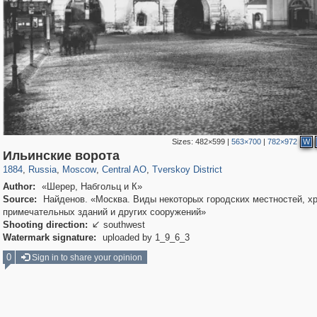
Sizes:
482×599
|
563×700
|
782×972
W
319,968
1,407,780
160,055
8,295
29,263
5,920
53,063
2,283
Ильинские ворота
1884
,
Russia
,
Moscow
,
Central AO
,
Tverskoy District
Author:
«Шерер, Набгольц и К»
Source:
Найденов. «Москва. Виды некоторых городских местностей, х
примечательных зданий и других сооружений»
Shooting direction:
southwest

Watermark signature:
uploaded by 1_9_6_3
0
Sign in to share your opinion