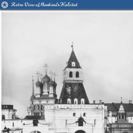
Retro View of Mankind's Habitat