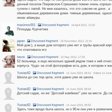
дачный поселок Покровское-Стрешнево помню очень хорошо-
гуляли с папой. Но мне казалось, что это совсем не дачи , а
обыкновенные деревенские дома- темные деревянные, одноэ
окнах абажуры.
maximov001
·
·
Discussed fragment
16 April 2012, 13:25
Площадь Курчатова
japan
·
·
Discussed fragment
26 November 2012, 21:01
Мой дом:), а выше дом которого уже нет и трубы красной кир
что отапливала его
tasos
·
·
Discussed fragment
22 May 2013, 17:29
52 больница, и еще несколько зданий рядом тоже к ней относ
корпуса. Чудо- на этой фотографии есть дом, в котором я жил
Yustas82
·
·
·
Discussed fragment
14 June 2024, 08:52
Edited 14 June
Y
Школа до сих пор цела, хотя давно уже не школа.
Yustas82
·
·
Discussed fragment
14 June 2024, 08:54
Y
Детский садик, он же "Детский комбинат" уже на месте. До си
Yustas82
·
·
Discussed fragment
14 June 2024, 08:55
Y
Здесь тоже вроде была школа, но к 90-м она уже в развалин