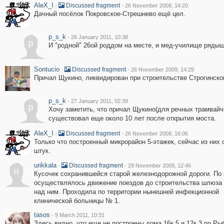
AleX_I
·
·
Discussed fragment
26 November 2009, 14:20
Дачный посёлок Покровское-Стрешнево ещё цел.
p_s_k
·
26 January 2011, 10:38
p
И "родной" 26ой роддом на месте, и мед-училище рядыш
Sontucio
·
·
Discussed fragment
26 November 2009, 14:29
Причал Щукино, ликвидирован при строительстве Строгинско
p_s_k
·
27 January 2011, 02:39
p
Хочу заметить, что причал Щукино(для речных трамвайч
существовал еще около 10 лет после открытия моста.
AleX_I
·
·
Discussed fragment
26 November 2009, 16:06
Только что построенный микрорайон 5-этажек, сейчас из них 
штук.
urikkala
·
·
Discussed fragment
29 November 2009, 12:46
u
Кусочек сохранившейся старой железнодорожной дороги. По 
осуществлялось движение поездов до строительства шлюза 
над ним. Проходила по территории нынешней инфекционной
клинической больницы № 1.
tasos
·
9 March 2011, 10:31
Здесь видно, что еще не построены дома 16к.5 и 12к.3 по Ры