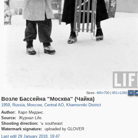
Sizes:
465×700
|
851×1280
W
319,882
1,407,375
160,021
8,286
29,248
5,916
19,395
722
Возле Бассейна "Москва" (Чайка)
1959
,
Russia
,
Moscow
,
Central AO
,
Khamovniki District
Author:
Карл Миданс.
Source:
Журнал Life.
Shooting direction:
southeast

Watermark signature:
uploaded by GLOVER
Last edit 29 January 2018, 19:47