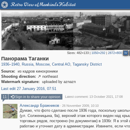
Retro View of Mankind's Habitat
Sizes:
482×133
|
1050×292
|
2872×800
W
319,716
1,405,779
159,930
8,286
29,243
5,916
10,738
402
Панорама Таганки
1936
–
1940
,
Russia
,
Moscow
,
Central AO
,
Tagansky District
Source:
из кадров кинохроники
Shooting direction:
northeast

Watermark signature:
uploaded by aznazn
Last edit 27 January 2016, 07:51
11
Sign in to share your opinion
Latest comment: 13 October 2021, 17:08
Александр Бражников
·
26 November 2009, 10:10
Думаю, что фото сделано после 1936 года, поскольку школь
(ул. Солженицына, 9а), верхний этаж которого виден над кр
торговых рядов, построено (по документам) в 1936г. Я в этой
работаю и уточнил дату в администрации. Извините, если что 