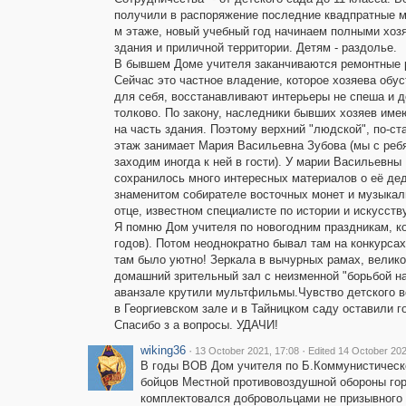
получили в распоряжение последние квадпратные м
м этаже, новый учебный год начинаем полными хоз
здания и приличной территории. Детям - раздолье.
В бывшем Доме учителя заканчиваются ремонтные 
Сейчас это частное владение, которое хозяева обу
для себя, восстанавливают интерьеры не спеша и 
толково. По закону, наследники бывших хозяев име
на часть здания. Поэтому верхний "людской", по-ст
этаж занимает Мария Васильевна Зубова (мы с реб
заходим иногда к ней в гости). У марии Васильевны
сохранилось много интересных материалов о её дед
знаменитом собирателе восточных монет и музыкал
отце, известном специалисте по истории и искусст
Я помню Дом учителя по новогодним праздникам, ко
годов). Потом неоднократно бывал там на конкурса
там было уютно! Зеркала в вычурных рамах, велико
домашний зрительный зал с неизменной "борьбой н
аванзале крутили мультфильмы.Чувство детского во
в Георгиевском зале и в Тайницком саду оставили г
Спасибо з а вопросы. УДАЧИ!
wiking36
·
·
13 October 2021, 17:08
Edited 14 October 202
В годы ВОВ Дом учителя по Б.Коммунистическ
бойцов Местной противовоздушной обороны гор
комплектовался добровольцами не призывного в