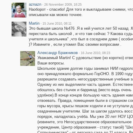
aznazn
·
26 November 2009, 18:25
Наоборот - спасибо! Для того и выкладываем снимки, чт
описывали как можно точнее.
Martin
·
15 June 2010, 08:11
Это бывшая школа №476 .Я в ней учился лет 50 назад .К
перестала быть школой , и что там сейчас ? Какова судь
учителя и школьника" ,что был в соседнем доме ( особн
)? Извините , если утомил Вас своими вопросами .
Александр Бражников
·
16 June 2010, 08:23
Уважаемый Martin! С удовольствие (но коротко) отв
Ваши вопросы.
Школьное здание долгие годы занимал НИИ гидроло
оно принадлежало формально ГорОНО. В 1990 году
разрешили создавать негосударственные учебные з
Одному из них выделиили часть здания. Естественн
обошлось без стычек и баррикад (место ведь очень
удобное).В конце концов большую часть здания на
отвоевать. Правда, помещения были в страшном со
горы мусора, крысы пешком ходили и не уступали д
озадаченным учителям. Шаг за шагом удалось восс
порядок, наладилась учёба. Мы уже 20 лет НОУ ЦО
(извините, это Негосударственное образовательное
учреждение, Центр образования - статус такой) "Шк
Сотрудничества" - от детского сада до 11 класса. В