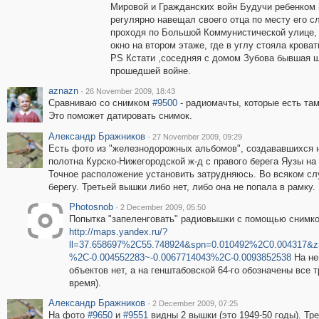
Мировой и Гражданских войн Будучи ребенком 
регулярно навещал своего отца по месту его с
проходя по Большой Коммунистической улице, 
окно на втором этаже, где в углу стояла кровать
PS Кстати ,соседняя с домом Зубова бывшая 
прошедшей войне.
aznazn
·
26 November 2009, 18:43
Сравниваю со снимком
#9500
- радиомачты, которые есть там,
Это поможет датировать снимок.
Александр Бражников
·
27 November 2009, 09:29
Есть фото из "железнодорожных альбомов", создававшихся н
полотна Курско-Нижегородской ж-д с правого берега Яузы на 
Точное расположение установить затрудняюсь. Во всяком сл
берегу. Третьей вышки либо нет, либо она не попала в рамк
Photosnob
·
2 December 2009, 05:50
Попытка "запеленговать" радиовышки с помощью снимк
http://maps.yandex.ru/?
ll=37.658697%2C55.748924&spn=0.010492%2C0.004317&z
%2C-0.004552283~-0.0067714043%2C-0.0093852538
На не
объектов нет, а на генштабовской 64-го обозначены все 
время).
Александр Бражников
·
2 December 2009, 07:25
На фото
#9650
и
#9551
видны 2 вышки (это 1949-50 годы). Тр