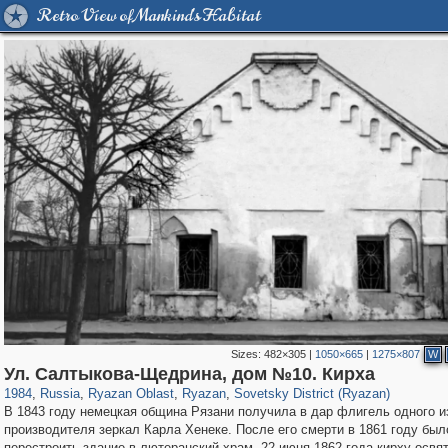
Retro View of Mankind's Habitat
Sizes:
482×305
|
1050×665
|
1275×807
W
14,488
1,406,840
207
10,291
29,243
132
6,802
106
Ул. Салтыкова-Щедрина, дом №10. Кирха
1984
,
Russia
,
Ryazan Oblast
,
Ryazan
,
Sovetsky District (Ryazan)
В 1843 году немецкая община Рязани получила в дар флигель одного и
производителя зеркал Карла Хенеке. После его смерти в 1861 году бы
перестроить здание в лютеранский храм. 22 июня 1862 года кирху освя