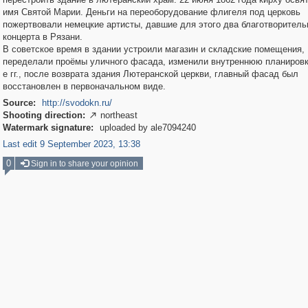
имя Святой Марии. Деньги на переоборудование флигеля под церковь
пожертвовали немецкие артисты, давшие для этого два благотворител
концерта в Рязани.
В советское время в здании устроили магазин и складские помещения,
переделали проёмы уличного фасада, изменили внутреннюю планировку
е гг., после возврата здания Лютеранской церкви, главный фасад был
восстановлен в первоначальном виде.
Source:
http://svodokn.ru/
Shooting direction:
northeast

Watermark signature:
uploaded by ale7094240
Last edit 9 September 2023, 13:38
0
Sign in to share your opinion