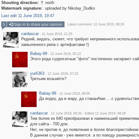
Shooting direction:
north

Watermark signature:
uploaded by Nikolay_Dudko
Last edit 11 June 2019, 19:47
5
Sign in to share your opinion
Latest comment: 12 June 2019, 08:26
cardascar
·
11 June 2019, 21:25
Редкий, видать, сюжет, что требует непременного использов
замыленного рипа с артефактами !)
Babay-99
·
12 June 2019, 05:22
Этого рода суррогатные "фото" постепенно засирают сай
yur6363
·
12 June 2019, 07:23
Третьим возьмёте?
Babay-99
·
12 June 2019, 08:05
Да водку, да в жару, да стаканАми.....с удовольств
cardascar
·
·
12 June 2019, 08:26
Edited 12 June 2019, 08:28
Тем более из 640 преобразован в наименьший приемлем
для сайта - 700 дпи.
Нет, не против я, до появления в более благопристойном
В данном случае - уже имеется. а по поводу размерност