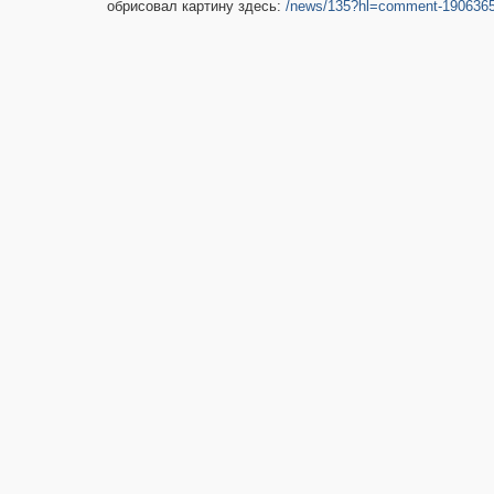
обрисовал картину здесь:
/news/135?hl=comment-190636