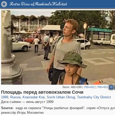
Retro View of Mankind's Habitat
Sizes:
482×290
|
700×422
|
700×422
W
39,677
1,406,448
190
29,243
24,463
89
12,183
24
Площадь перед автовокзалом Сочи
1999
,
Russia
,
Krasnodar Krai
,
Sochi Urban Okrug
,
Tsentralny City District
Дата съёмки — июнь-август 1999
Source:
кадр из сериала "Улицы разбитых фонарей", серия «Отпуск дл
режиссёр Игорь Москвитин